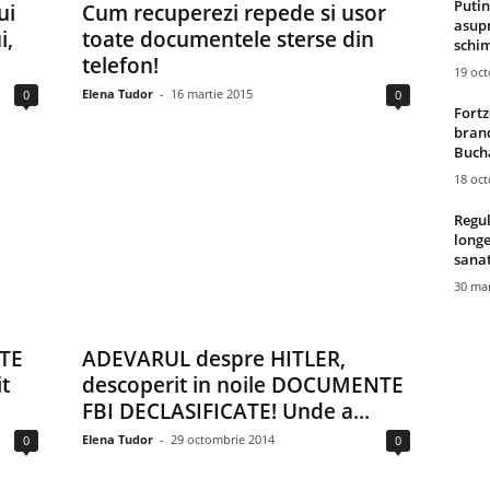
Putin
ui
Cum recuperezi repede si usor
asupr
i,
toate documentele sterse din
schim
telefon!
19 oc
Elena Tudor
-
16 martie 2015
0
0
Fortz
brand
Bucha
18 oc
Regul
longe
sana
30 mar
TE
ADEVARUL despre HITLER,
t
descoperit in noile DOCUMENTE
FBI DECLASIFICATE! Unde a...
Elena Tudor
-
29 octombrie 2014
0
0