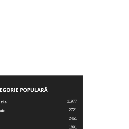
EGORIE POPULARĂ
11977
 zilei
2721
ate
2451
1891
c