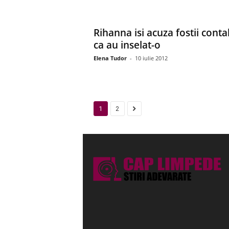
Rihanna isi acuza fostii contab
ca au inselat-o
Elena Tudor
-
10 iulie 2012
1
2