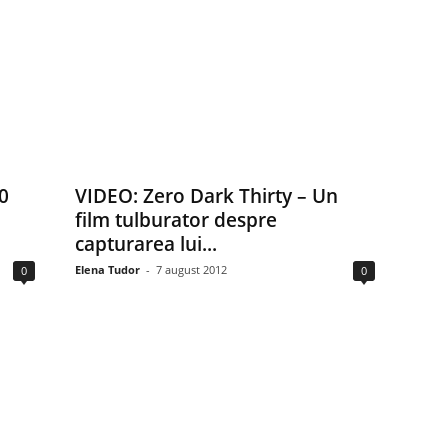
0
VIDEO: Zero Dark Thirty – Un
film tulburator despre
capturarea lui...
Elena Tudor
-
7 august 2012
0
0