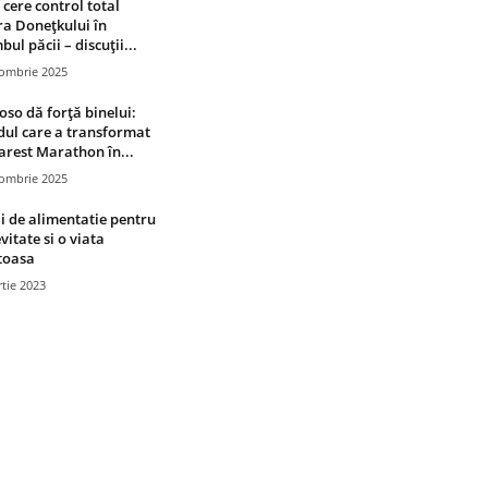
 cere control total
a Donețkului în
bul păcii – discuții...
tombrie 2025
oso dă forță binelui:
ul care a transformat
rest Marathon în...
tombrie 2025
i de alimentatie pentru
vitate si o viata
toasa
tie 2023