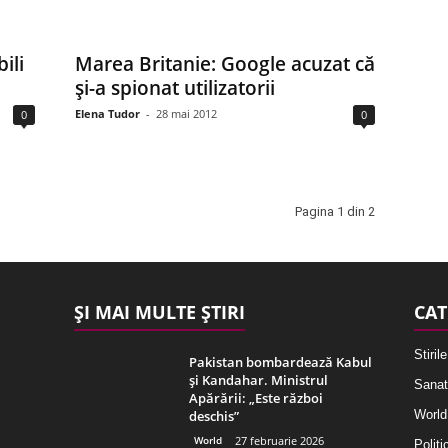
ili
Marea Britanie: Google acuzat că
şi-a spionat utilizatorii
Elena Tudor
-
28 mai 2012
0
0
Pagina 1 din 2
ȘI MAI MULTE ȘTIRI
CAT
Stirile
Pakistan bombardează Kabul
și Kandahar. Ministrul
Sanat
Apărării: „Este război
deschis”
World
World
27 februarie 2026
Politi