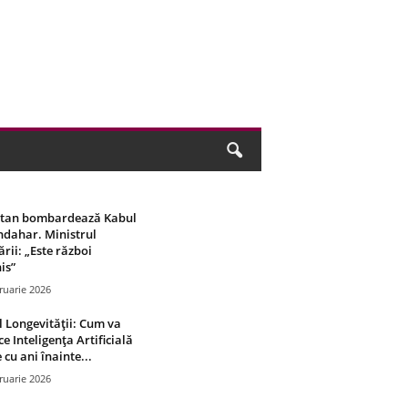
stan bombardează Kabul
ndahar. Ministrul
rii: „Este război
is”
ruarie 2026
 Longevității: Cum va
ce Inteligența Artificială
 cu ani înainte...
ruarie 2026