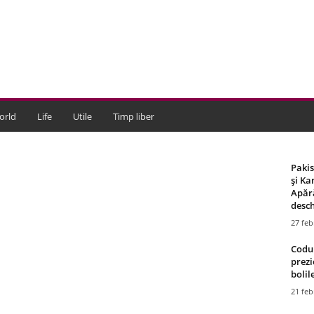
orld
Life
Utile
Timp liber
Paki
și Ka
Apără
desch
27 feb
Codul
prezi
bolile
21 feb