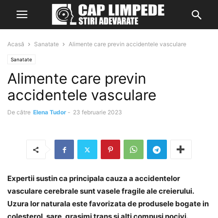
Acasă
Sanatate
Alimente care previn accidentele vasculare
Sanatate
Alimente care previn
accidentele vasculare
De către
Elena Tudor
-
23 februarie 2023
Expertii sustin ca principala cauza a accidentelor
vasculare cerebrale sunt vasele fragile ale creierului.
Uzura lor naturala este favorizata de produsele bogate in
colesterol, sare, grasimi trans si alti compusi nocivi.