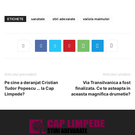
ETICHETE
sanatate
stiri adevarate
variola maimutei
Articolul precedent
Articolul următor
Pe cine a deranjat Cristian
Via Transilvanica a fost
Tudor Popescu … la Cap
finalizata. Ce te asteapta in
Limpede?
aceasta magnifica drumetie?