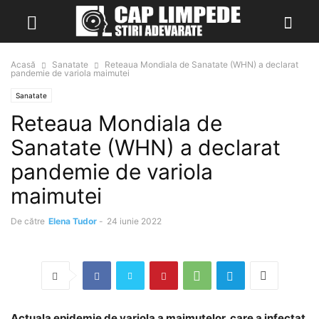
Acasă
Sanatate
Reteaua Mondiala de Sanatate (WHN) a declarat
pandemie de variola maimutei
Sanatate
Reteaua Mondiala de
Sanatate (WHN) a declarat
pandemie de variola
maimutei
De către
Elena Tudor
-
24 iunie 2022
Actuala epidemie de variola a maimutelor, care a infectat