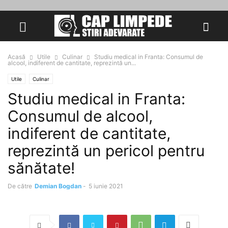
Acasă
Utile
Culinar
Studiu medical in Franta: Consumul de
alcool, indiferent de cantitate, reprezintă un...
Utile
Culinar
Studiu medical in Franta:
Consumul de alcool,
indiferent de cantitate,
reprezintă un pericol pentru
sănătate!
De către
Demian Bogdan
-
5 iunie 2021