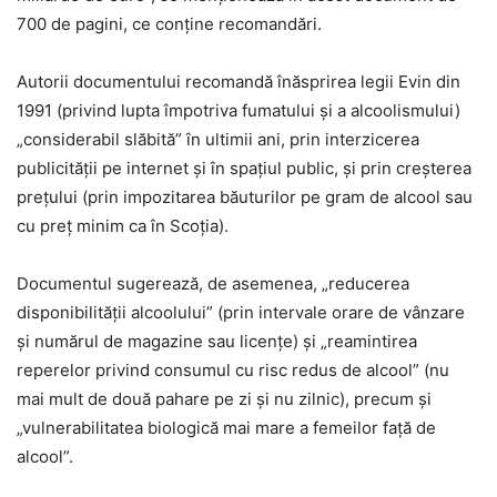
700 de pagini, ce conţine recomandări.
Autorii documentului recomandă înăsprirea legii Evin din
1991 (privind lupta împotriva fumatului şi a alcoolismului)
„considerabil slăbită” în ultimii ani, prin interzicerea
publicităţii pe internet şi în spaţiul public, şi prin creşterea
preţului (prin impozitarea băuturilor pe gram de alcool sau
cu preţ minim ca în Scoţia).
Documentul sugerează, de asemenea, „reducerea
disponibilităţii alcoolului” (prin intervale orare de vânzare
şi numărul de magazine sau licenţe) şi „reamintirea
reperelor privind consumul cu risc redus de alcool” (nu
mai mult de două pahare pe zi şi nu zilnic), precum şi
„vulnerabilitatea biologică mai mare a femeilor faţă de
alcool”.