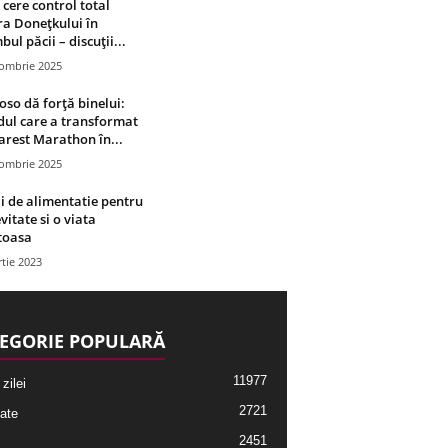
 cere control total
a Donețkului în
bul păcii – discuții...
tombrie 2025
oso dă forță binelui:
ul care a transformat
rest Marathon în...
tombrie 2025
i de alimentatie pentru
vitate si o viata
toasa
tie 2023
EGORIE POPULARĂ
11977
 zilei
2721
ate
2451