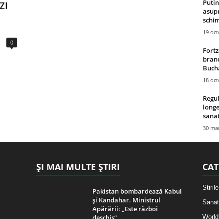
Putin
ZI
asupr
schim
19 oc
0
Fortz
brand
Bucha
18 oc
Regul
longe
sana
30 mar
ȘI MAI MULTE ȘTIRI
CAT
Stirile
Pakistan bombardează Kabul
și Kandahar. Ministrul
Sanat
Apărării: „Este război
deschis”
World