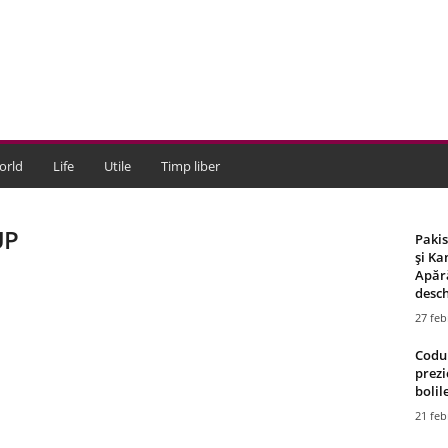
orld
Life
Utile
Timp liber
UP
Paki
și Ka
Apără
desch
27 feb
Codul
prezi
bolile
21 feb