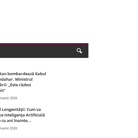
stan bombardează Kabul
ndahar. Ministrul
rii: „Este război
is”
ruarie 2026
 Longevității: Cum va
ce Inteligența Artificială
 cu ani înainte...
ruarie 2026