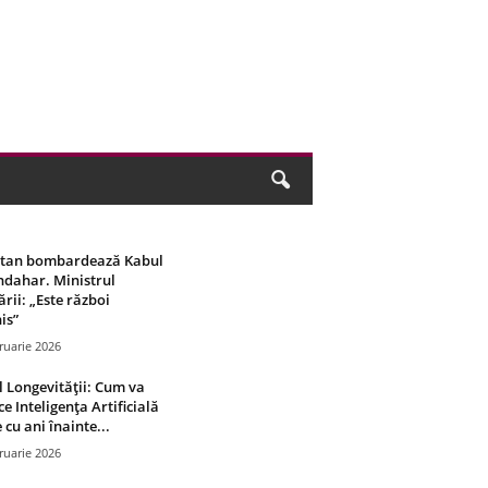
stan bombardează Kabul
ndahar. Ministrul
rii: „Este război
is”
ruarie 2026
 Longevității: Cum va
ce Inteligența Artificială
 cu ani înainte...
ruarie 2026