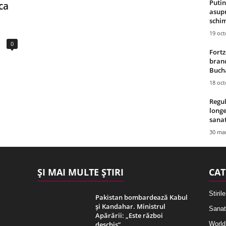
Putin
ca
asupr
schim
19 oc
0
Fortz
brand
Bucha
18 oc
Regul
longe
sana
30 mar
ȘI MAI MULTE ȘTIRI
CAT
Stirile
Pakistan bombardează Kabul
și Kandahar. Ministrul
Sanat
Apărării: „Este război
deschis”
World