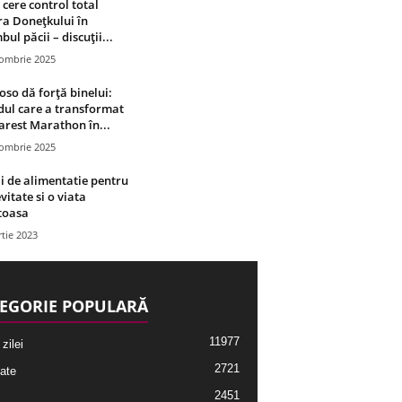
 cere control total
a Donețkului în
bul păcii – discuții...
tombrie 2025
oso dă forță binelui:
ul care a transformat
rest Marathon în...
tombrie 2025
i de alimentatie pentru
vitate si o viata
toasa
tie 2023
EGORIE POPULARĂ
11977
 zilei
2721
ate
2451