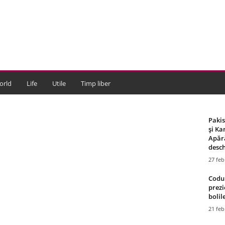
orld
Life
Utile
Timp liber
Paki
și Ka
Apără
desch
27 feb
Codul
prezi
bolile
21 feb