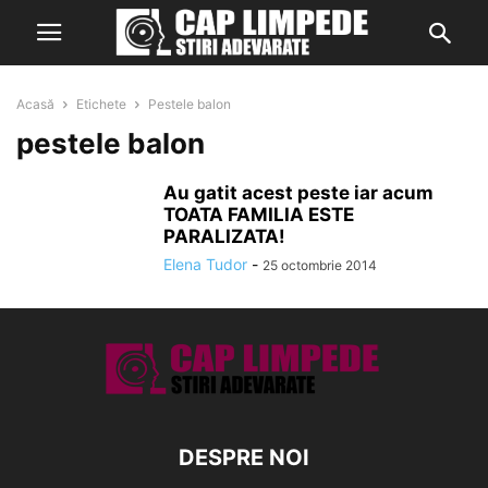
Acasă
Etichete
Pestele balon
pestele balon
Au gatit acest peste iar acum
TOATA FAMILIA ESTE
PARALIZATA!
Elena Tudor
-
25 octombrie 2014
DESPRE NOI