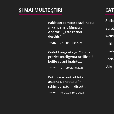
ȘI MAI MULTE ȘTIRI
CAT
Stirile
Pakistan bombardează Kabul
și Kandahar. Ministrul
Sanat
Apărării: „Este război
deschis”
World
World
27 februarie 2026
Politi
Stiint
Codul Longevității: Cum va
prezice Inteligența Artificială
Socia
bolile cu ani înainte...
Utile
Stiinta
21 februarie 2026
Putin cere control total
asupra Donețkului în
schimbul păcii – discuții...
World
19 octombrie 2025