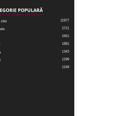
EGORIE POPULARĂ
11977
 zilei
2721
ate
2451
1891
c
1343
a
1299
l
1249