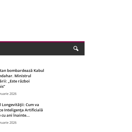
stan bombardează Kabul
ndahar. Ministrul
rii: „Este război
is”
ruarie 2026
 Longevității: Cum va
ce Inteligența Artificială
 cu ani înainte...
ruarie 2026