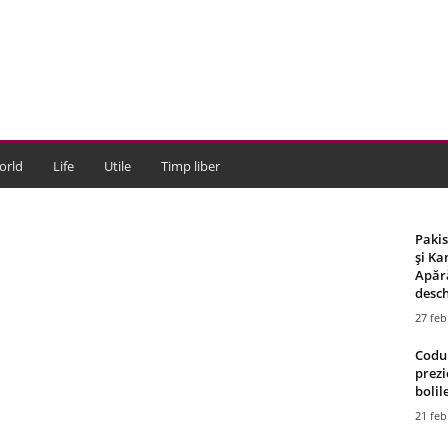
orld
Life
Utile
Timp liber
Paki
și Ka
Apără
desch
27 feb
Codul
prezi
bolile
21 feb