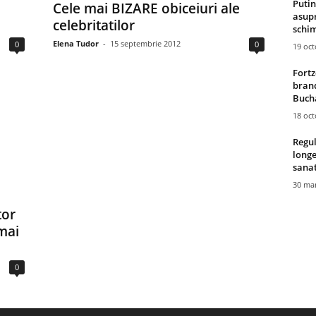
Putin
Cele mai BIZARE obiceiuri ale
asupr
celebritatilor
schim
Elena Tudor
-
15 septembrie 2012
0
0
19 oc
Fortz
brand
Bucha
18 oc
Regul
longe
sana
30 mar
tor
mai
0