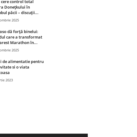
 cere control total
a Donețkului în
bul păcii – discuții...
tombrie 2025
oso dă forță binelui:
ul care a transformat
rest Marathon în...
tombrie 2025
i de alimentatie pentru
vitate si o viata
toasa
tie 2023