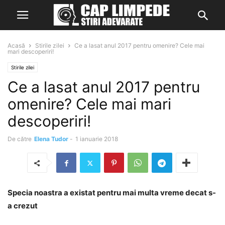
Acasă
Stirile zilei
Ce a lasat anul 2017 pentru omenire? Cele mai
mari descoperiri!
Stirile zilei
Ce a lasat anul 2017 pentru
omenire? Cele mai mari
descoperiri!
De către
Elena Tudor
-
1 ianuarie 2018
Specia noastra a existat pentru mai multa vreme decat s-
a crezut