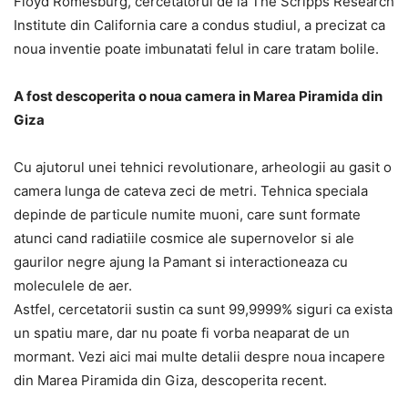
Floyd Romesburg, cercetatorul de la The Scripps Research
Institute din California care a condus studiul, a precizat ca
noua inventie poate imbunatati felul in care tratam bolile.
A fost descoperita o noua camera in Marea Piramida din
Giza
Cu ajutorul unei tehnici revolutionare, arheologii au gasit o
camera lunga de cateva zeci de metri. Tehnica speciala
depinde de particule numite muoni, care sunt formate
atunci cand radiatiile cosmice ale supernovelor si ale
gaurilor negre ajung la Pamant si interactioneaza cu
moleculele de aer.
Astfel, cercetatorii sustin ca sunt 99,9999% siguri ca exista
un spatiu mare, dar nu poate fi vorba neaparat de un
mormant. Vezi aici mai multe detalii despre noua incapere
din Marea Piramida din Giza, descoperita recent.