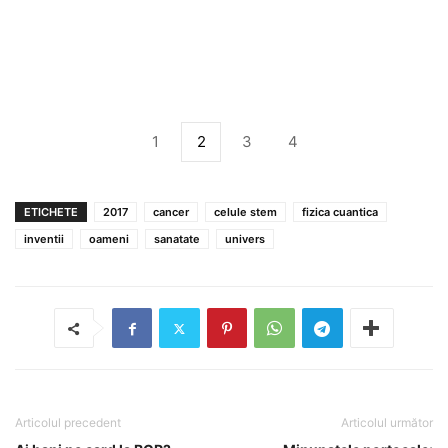
1
2
3
4
ETICHETE
2017
cancer
celule stem
fizica cuantica
inventii
oameni
sanatate
univers
Articolul precedent
Articolul următor