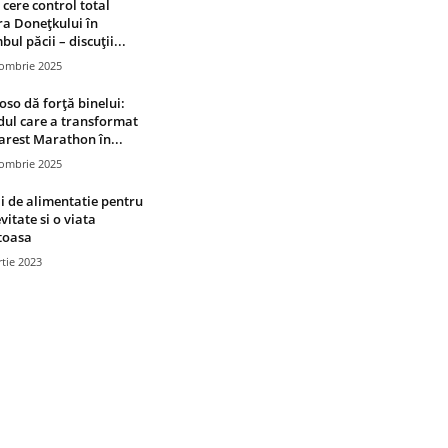
 cere control total
a Donețkului în
bul păcii – discuții...
tombrie 2025
oso dă forță binelui:
ul care a transformat
rest Marathon în...
tombrie 2025
i de alimentatie pentru
vitate si o viata
toasa
tie 2023