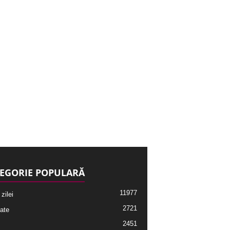
EGORIE POPULARĂ
11977
 zilei
2721
ate
2451