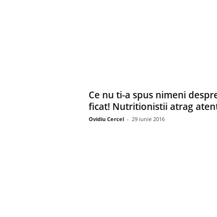
Ce nu ti-a spus nimeni despr
ficat! Nutritionistii atrag aten
Ovidiu Cercel
-
29 iunie 2016