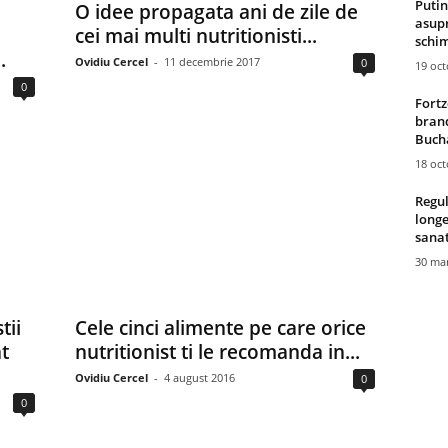
Putin
O idee propagata ani de zile de
asupr
cei mai multi nutritionisti...
schim
.
Ovidiu Cercel
-
11 decembrie 2017
0
19 oc
0
Fortz
brand
Bucha
18 oc
Regul
longe
sana
30 mar
tii
Cele cinci alimente pe care orice
t
nutritionist ti le recomanda in...
Ovidiu Cercel
-
4 august 2016
0
0