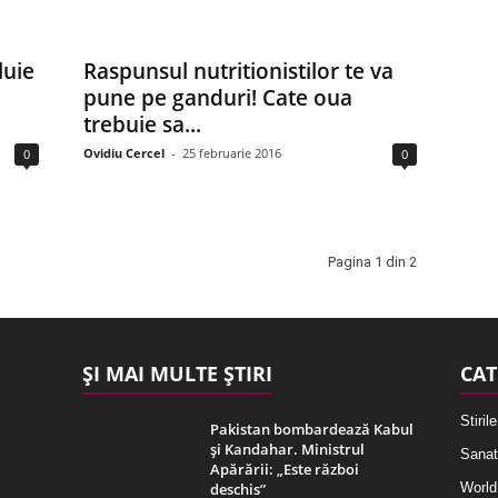
luie
Raspunsul nutritionistilor te va
pune pe ganduri! Cate oua
trebuie sa...
Ovidiu Cercel
-
25 februarie 2016
0
0
Pagina 1 din 2
ȘI MAI MULTE ȘTIRI
CAT
Stirile
Pakistan bombardează Kabul
și Kandahar. Ministrul
Sanat
Apărării: „Este război
deschis”
World