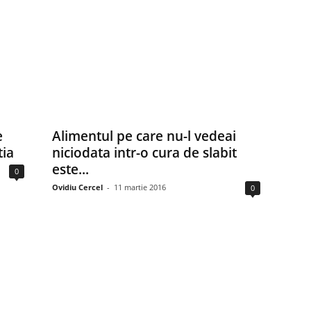
e
Alimentul pe care nu-l vedeai
tia
niciodata intr-o cura de slabit
este...
0
Ovidiu Cercel
-
11 martie 2016
0