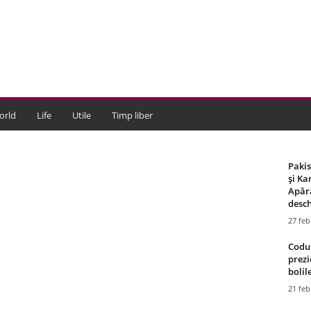
orld
Life
Utile
Timp liber
Paki
și Ka
Apără
desch
27 feb
Codul
prezi
bolile
21 feb