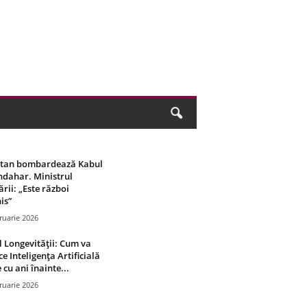
stan bombardează Kabul
ndahar. Ministrul
rii: „Este război
is”
ruarie 2026
 Longevității: Cum va
ce Inteligența Artificială
 cu ani înainte...
ruarie 2026