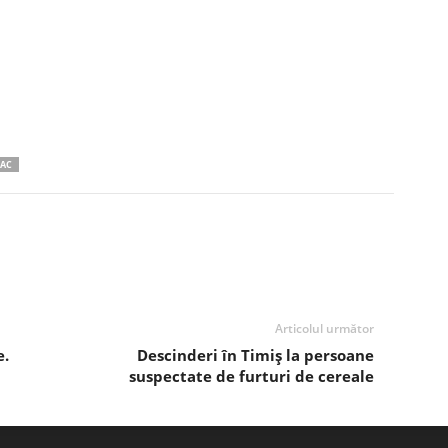
PAC
Articolul următor
e.
Descinderi în Timiș la persoane
suspectate de furturi de cereale