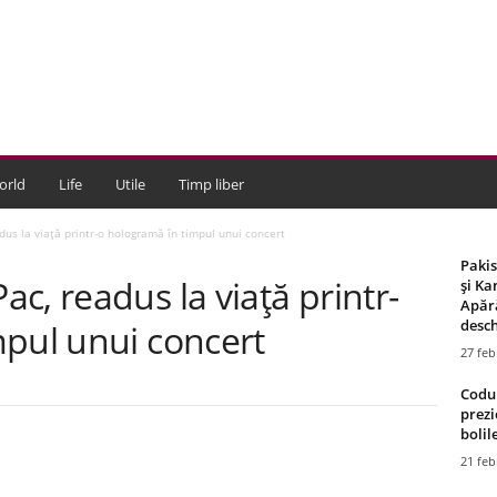
orld
Life
Utile
Timp liber
us la viaţă printr-o hologramă în timpul unui concert
Paki
c, readus la viaţă printr-
și Ka
Apără
desch
mpul unui concert
27 feb
Codul
prezi
bolile
21 feb