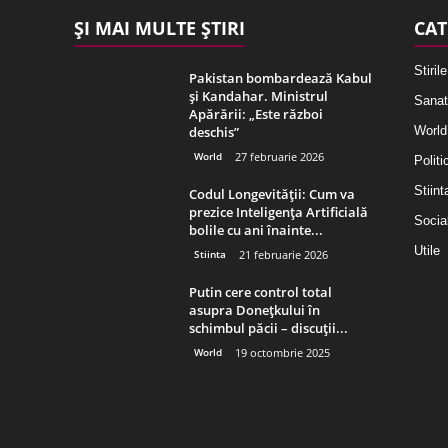
ȘI MAI MULTE ȘTIRI
CAT
Stirile
Pakistan bombardează Kabul
și Kandahar. Ministrul
Sanat
Apărării: „Este război
deschis”
World
World
27 februarie 2026
Politi
Stiint
Codul Longevității: Cum va
prezice Inteligența Artificială
Socia
bolile cu ani înainte...
Utile
Stiinta
21 februarie 2026
Putin cere control total
asupra Donețkului în
schimbul păcii – discuții...
World
19 octombrie 2025