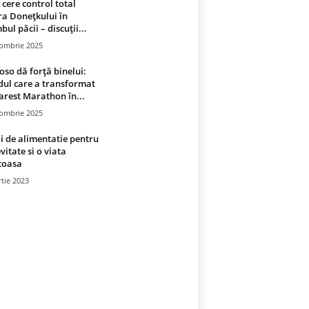
 cere control total
a Donețkului în
bul păcii – discuții...
tombrie 2025
oso dă forță binelui:
ul care a transformat
rest Marathon în...
tombrie 2025
i de alimentatie pentru
vitate si o viata
toasa
tie 2023