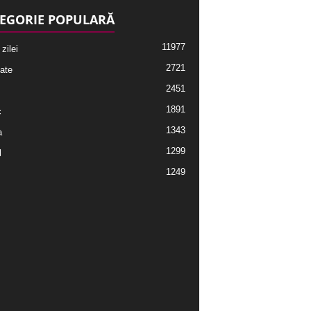
EGORIE POPULARĂ
11977
 zilei
2721
ate
2451
1891
c
1343
a
1299
l
1249