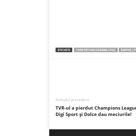
ETICHETE
CONCERT HOLOGRAMA 2 PAC
RAPPER 2 
Acțiune
Articolul precedent
TVR-ul a pierdut Champions Leagu
Digi Sport și Dolce dau meciurile!