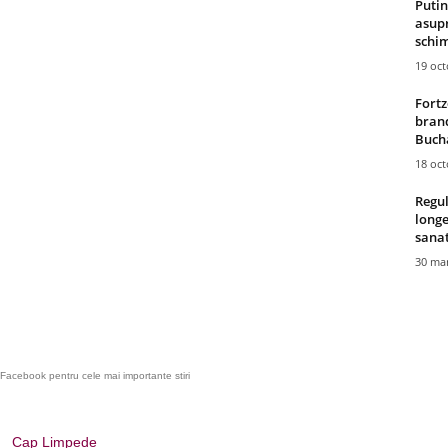
Putin
asupr
schim
19 oc
Fortz
brand
Bucha
18 oc
Regul
longe
sana
30 mar
Facebook pentru cele mai importante stiri
Cap Limpede