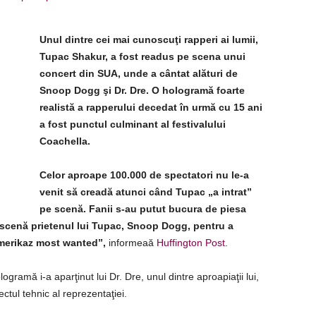
Unul dintre cei mai cunoscuţi rapperi ai lumii,
Tupac Shakur, a fost readus pe scena unui
concert din SUA, unde a cântat alături de
Snoop Dogg şi Dr. Dre. O hologramă foarte
realistă a rapperului decedat în urmă cu 15 ani
a fost punctul culminant al festivalului
Coachella.
Celor aproape 100.000 de spectatori nu le-a
venit să creadă atunci când Tupac „a intrat”
pe scenă. Fanii s-au putut bucura de piesa
e scenă prietenul lui Tupac, Snoop Dogg, pentru a
amerikaz most wanted”,
informeaă
Huffington Post
.
ramă i-a aparţinut lui Dr. Dre, unul dintre aproapiaţii lui,
tul tehnic al reprezentaţiei.