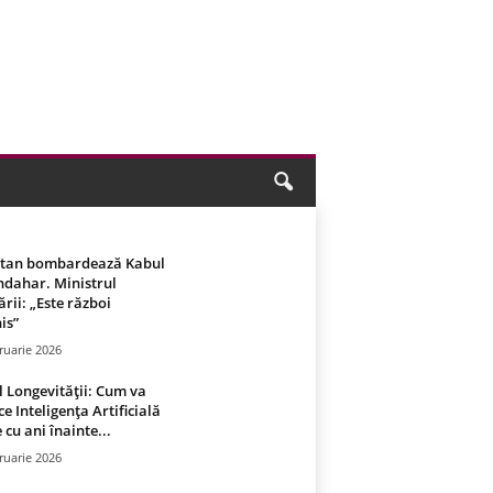
stan bombardează Kabul
ndahar. Ministrul
rii: „Este război
is”
ruarie 2026
 Longevității: Cum va
ce Inteligența Artificială
 cu ani înainte...
ruarie 2026