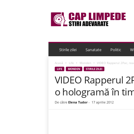
C
a
p
L
i
m
p
e
Stirile zilei
Sanatate
Politic
W
d
e
Acasă
Life
Monden
VIDEO Rapperul 2Pac, read
LIFE
MONDEN
STIRILE ZILEI
VIDEO Rapperul 2Pa
o hologramă în ti
De către
Elena Tudor
-
17 aprilie 2012
Acțiune