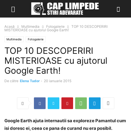
Acasă
Multimedia
Fotogalerie
TOP 10 DESCOPERIRI
MISTERIOASE cu ajutorul Google Earth!
Multimedia
Fotogalerie
TOP 10 DESCOPERIRI
MISTERIOASE cu ajutorul
Google Earth!
De către
Elena Tudor
-
20 ianuarie 2015
Google Earth ajuta internautii sa exploreze Pamantul cum
isi doresc ei, ceea ce pana de curand nu era posibil.