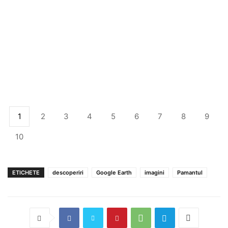
1
2
3
4
5
6
7
8
9
10
ETICHETE
descoperiri
Google Earth
imagini
Pamantul