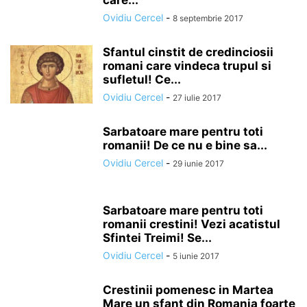
care...
Ovidiu Cercel
-
8 septembrie 2017
Sfantul cinstit de credinciosii
romani care vindeca trupul si
sufletul! Ce...
Ovidiu Cercel
-
27 iulie 2017
Sarbatoare mare pentru toti
romanii! De ce nu e bine sa...
Ovidiu Cercel
-
29 iunie 2017
Sarbatoare mare pentru toti
romanii crestini! Vezi acatistul
Sfintei Treimi! Se...
Ovidiu Cercel
-
5 iunie 2017
Crestinii pomenesc in Martea
Mare un sfant din Romania foarte