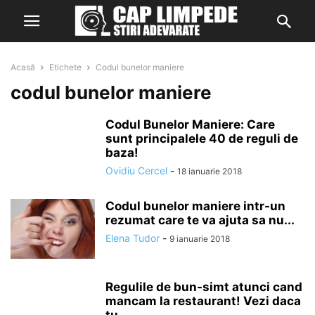
Acasă
Etichete
Codul bunelor maniere
codul bunelor maniere
Codul Bunelor Maniere: Care
sunt principalele 40 de reguli de
baza!
Ovidiu Cercel
-
18 ianuarie 2018
Codul bunelor maniere intr-un
rezumat care te va ajuta sa nu...
Elena Tudor
-
9 ianuarie 2018
Regulile de bun-simt atunci cand
mancam la restaurant! Vezi daca