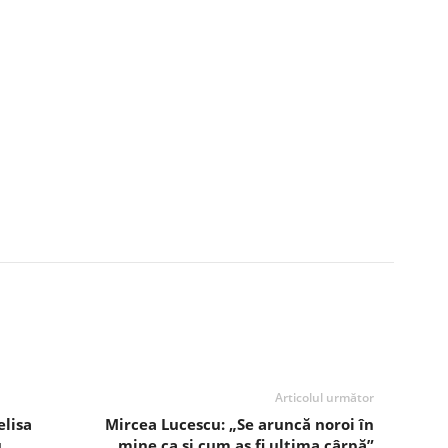
Articolul următor
elisa
Mircea Lucescu: „Se aruncă noroi în
u
mine ca şi cum aş fi ultima cârpă”