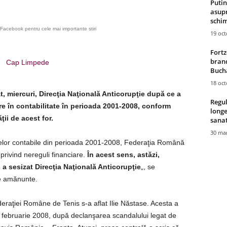
Putin
asupr
schim
Facebook pentru cele mai importante stiri
19 oc
Fortz
brand
Cap Limpede
Bucha
18 oc
t, miercuri, Direcţia Naţională Anticorupţie după ce a
Regul
re în contabilitate în perioada 2001-2008, conform
longe
ii de acest for.
sana
30 mar
ctelor contabile din perioada 2001-2008, Federaţia Română
 privind nereguli financiare.
În acest sens, astăzi,
a sesizat Direcţia Naţională Anticorupţie
„, se
te amănunte.
raţiei Române de Tenis s-a aflat Ilie Năstase. Acesta a
2 februarie 2008, după declanşarea scandalului legat de