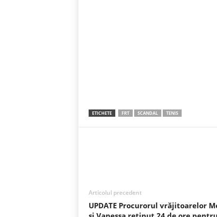
ETICHETE
FRT
SCANDAL
TENIS
Acțiune
Articolul precedent
UPDATE Procurorul vrăjitoarelor M
şi Vanessa reținut 24 de ore pentr