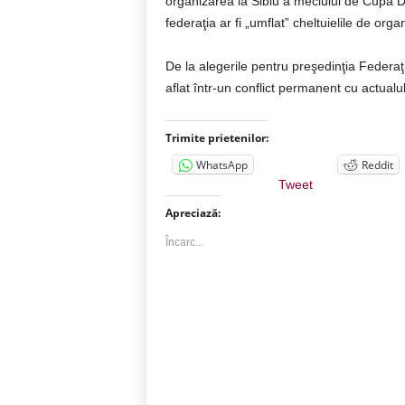
organizarea la Sibiu a meciului de Cupa D
federaţia ar fi „umflat” cheltuielile de org
De la alegerile pentru preşedinţia Federa
aflat într-un conflict permanent cu actua
Trimite prietenilor:
WhatsApp
Reddit
Tweet
Apreciază:
Încarc...