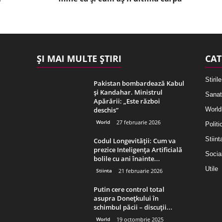
ȘI MAI MULTE ȘTIRI
CAT
Stirile
Pakistan bombardează Kabul
și Kandahar. Ministrul
Sanat
Apărării: „Este război
deschis”
World
World
27 februarie 2026
Politi
Stiint
Codul Longevității: Cum va
prezice Inteligența Artificială
Socia
bolile cu ani înainte...
Utile
Stiinta
21 februarie 2026
Putin cere control total
asupra Donețkului în
schimbul păcii – discuții...
World
19 octombrie 2025