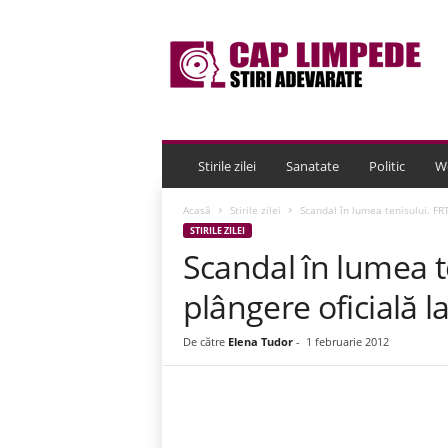
C
a
p
L
i
m
p
e
Stirile zilei
Sanatate
Politic
W
d
e
Acasă
Stirile zilei
Scandal în lumea tenisului. FR
STIRILE ZILEI
Scandal în lumea t
plângere oficială 
De către
Elena Tudor
-
1 februarie 2012
Acțiune