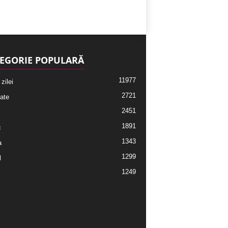
EGORIE POPULARĂ
11977
 zilei
2721
ate
2451
1891
c
1343
a
1299
l
1249