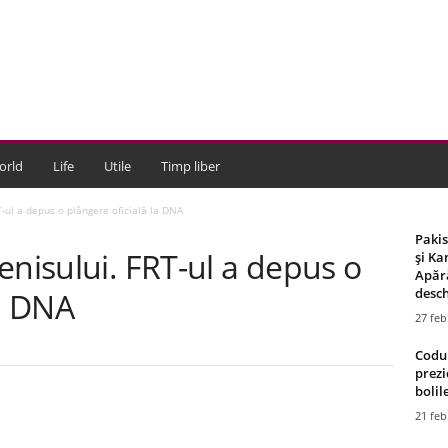
orld
Life
Utile
Timp liber
T-ul a depus o plângere oficială la DNA
Paki
enisului. FRT-ul a depus o
și Ka
Apără
desch
la DNA
27 feb
Codul
prezi
bolile
21 feb