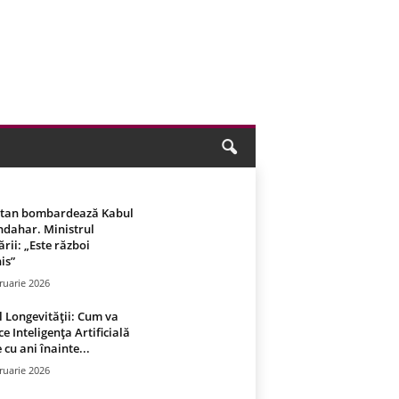
stan bombardează Kabul
ndahar. Ministrul
rii: „Este război
is”
ruarie 2026
 Longevității: Cum va
ce Inteligența Artificială
 cu ani înainte...
ruarie 2026