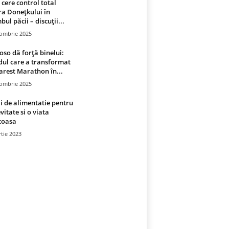
 cere control total
a Donețkului în
bul păcii – discuții...
tombrie 2025
oso dă forță binelui:
ul care a transformat
rest Marathon în...
tombrie 2025
i de alimentatie pentru
vitate si o viata
toasa
tie 2023