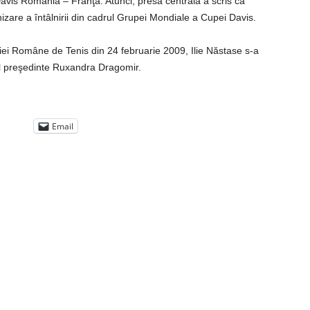
avis România – Franţa. Atunci, presa centrală a scris că
anizare a întâlnirii din cadrul Grupei Mondiale a Cupei Davis.
ţiei Române de Tenis din 24 februarie 2009, Ilie Năstase s-a
lul preşedinte Ruxandra Dragomir.
Email