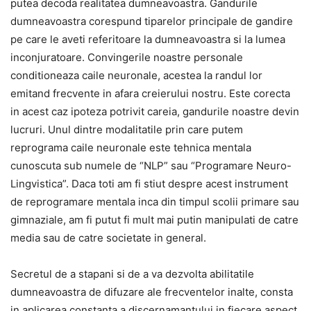
putea decoda realitatea dumneavoastra. Gandurile
dumneavoastra corespund tiparelor principale de gandire
pe care le aveti referitoare la dumneavoastra si la lumea
inconjuratoare. Convingerile noastre personale
conditioneaza caile neuronale, acestea la randul lor
emitand frecvente in afara creierului nostru. Este corecta
in acest caz ipoteza potrivit careia, gandurile noastre devin
lucruri. Unul dintre modalitatile prin care putem
reprograma caile neuronale este tehnica mentala
cunoscuta sub numele de “NLP” sau “Programare Neuro-
Lingvistica”. Daca toti am fi stiut despre acest instrument
de reprogramare mentala inca din timpul scolii primare sau
gimnaziale, am fi putut fi mult mai putin manipulati de catre
media sau de catre societate in general.
Secretul de a stapani si de a va dezvolta abilitatile
dumneavoastra de difuzare ale frecventelor inalte, consta
in aplicarea constanta a discernamantului in fiecare aspect