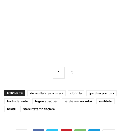
1
2
ETICHETE
dezvoltare personala
dorinta
gandire pozitiva
lectii de viata
legea atractiei
legile universului
realitate
relatii
stabilitate financiara