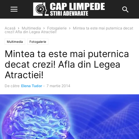
Acasă
Multimedia
Fotogalerie
Mintea ta este mai puternica decat
crezi! Afla din Legea Atractiei!
Multimedia
Fotogalerie
Mintea ta este mai puternica
decat crezi! Afla din Legea
Atractiei!
De către
Elena Tudor
-
7 martie 2014