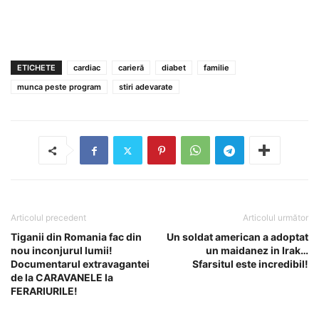
ETICHETE
cardiac
carieră
diabet
familie
munca peste program
stiri adevarate
Articolul precedent
Articolul următor
Tiganii din Romania fac din
Un soldat american a adoptat
nou inconjurul lumii!
un maidanez in Irak…
Documentarul extravagantei
Sfarsitul este incredibil!
de la CARAVANELE la
FERARIURILE!