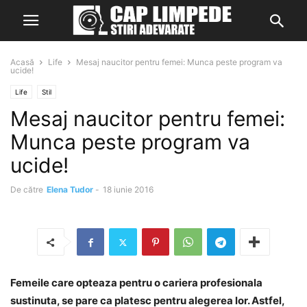
Acasă
Life
Mesaj naucitor pentru femei: Munca peste program va
ucide!
Life
Stil
Mesaj naucitor pentru femei:
Munca peste program va
ucide!
De către
Elena Tudor
-
18 iunie 2016
Femeile care opteaza pentru o cariera profesionala
sustinuta, se pare ca platesc pentru alegerea lor. Astfel,