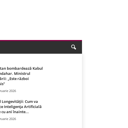
stan bombardează Kabul
ndahar. Ministrul
rii: „Este război
is”
ruarie 2026
 Longevității: Cum va
ce Inteligența Artificială
 cu ani înainte...
ruarie 2026