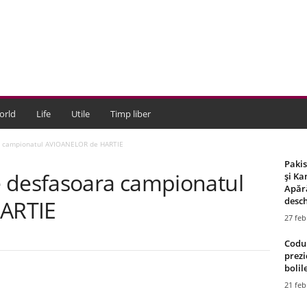
orld
Life
Utile
Timp liber
a campionatul AVIOANELOR de HARTIE
Paki
 desfasoara campionatul
și Ka
Apără
desch
ARTIE
27 feb
Codul
prezi
bolile
21 feb