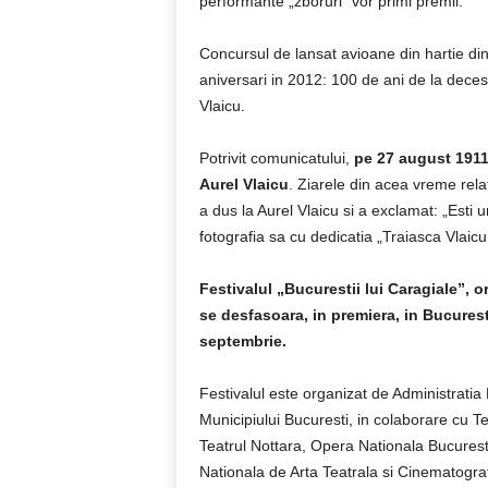
performante „zboruri” vor primi premii.
Concursul de lansat avioane din hartie din
aniversari in 2012: 100 de ani de la decesul
Vlaicu.
Potrivit comunicatului,
pe 27 august 1911, 
Aurel Vlaicu
. Ziarele din acea vreme rela
a dus la Aurel Vlaicu si a exclamat: „Esti u
fotografia sa cu dedicatia „Traiasca Vlaicu!
Festivalul „Bucurestii lui Caragiale”, 
se desfasoara, in premiera, in Bucuresti
septembrie.
Festivalul este organizat de Administratia
Municipiului Bucuresti, in colaborare cu T
Teatrul Nottara, Opera Nationala Bucuresti,
Nationala de Arta Teatrala si Cinematograf