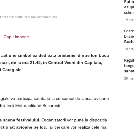
Putin
asupr
schim
Facebook pentru cele mai importante stiri
19 oc
Fortz
brand
Cap Limpede
Bucha
18 oc
 actiune simbolica dedicata prieteniei dintre Ion Luca
Regul
tazi, de la ora 21.45, in Centrul Vechi din Capitala,
longe
i Caragiale”.
sana
30 mar
ragiale va participa sambata la concursul de lansat avioane
ibliotecii Metropolitane Bucuresti.
e scena festivalului.
Organizatorii vor pune la dispozitia
ectionat avioane pe loc
, iar cei care vor realiza cele mai