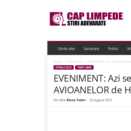
C
a
p
L
i
m
p
e
Stirile zilei
Sanatate
Politic
W
d
e
Acasă
Stirile zilei
EVENIMENT: Azi se desfasoar
STIRILE ZILEI
TIMP LIBER
EVENIMENT: Azi se
AVIOANELOR de H
De către
Elena Tudor
-
25 august 2012
Acțiune