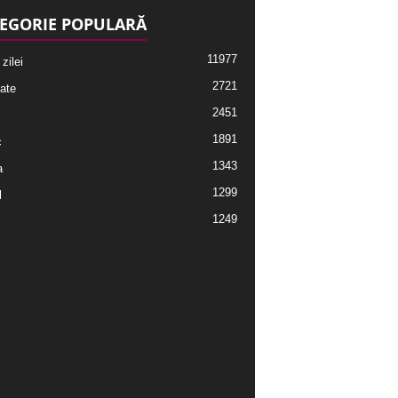
EGORIE POPULARĂ
11977
 zilei
2721
ate
2451
1891
c
1343
a
1299
l
1249