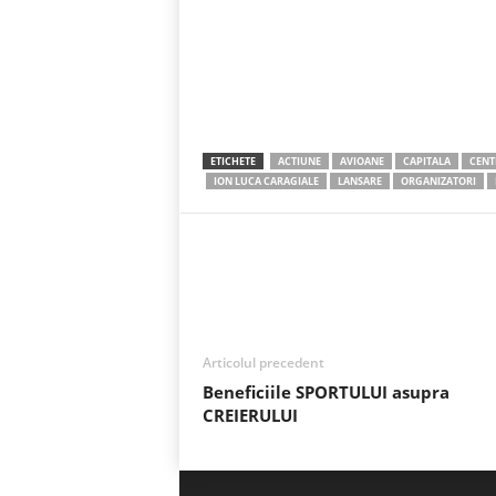
ETICHETE
ACTIUNE
AVIOANE
CAPITALA
CENT
ION LUCA CARAGIALE
LANSARE
ORGANIZATORI
Acțiune
Articolul precedent
Beneficiile SPORTULUI asupra
CREIERULUI