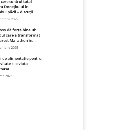
 cere control total
a Donețkului în
bul păcii – discuții...
tombrie 2025
oso dă forță binelui:
ul care a transformat
rest Marathon în...
tombrie 2025
i de alimentatie pentru
vitate si o viata
toasa
tie 2023