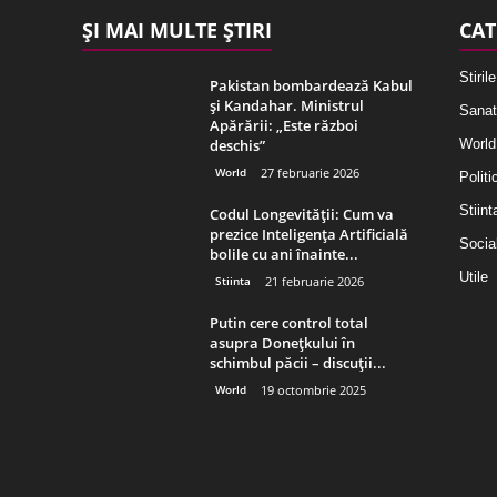
ȘI MAI MULTE ȘTIRI
CAT
Stirile
Pakistan bombardează Kabul
și Kandahar. Ministrul
Sanat
Apărării: „Este război
deschis”
World
World
27 februarie 2026
Politi
Stiint
Codul Longevității: Cum va
prezice Inteligența Artificială
Socia
bolile cu ani înainte...
Utile
Stiinta
21 februarie 2026
Putin cere control total
asupra Donețkului în
schimbul păcii – discuții...
World
19 octombrie 2025