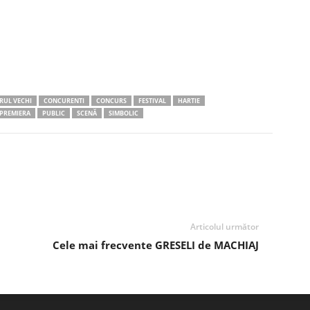
RUL VECHI
CONCURENTI
CONCURS
FESTIVAL
HARTIE
PREMIERA
PUBLIC
SCENĂ
SIMBOLIC
Articolul următor
Cele mai frecvente GRESELI de MACHIAJ