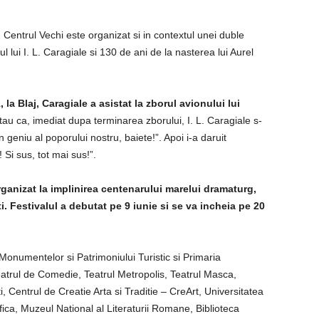
 Centrul Vechi este organizat si in contextul unei duble
 lui I. L. Caragiale si 130 de ani de la nasterea lui Aurel
la Blaj, Caragiale a asistat la zborul avionului lui
tau ca, imediat dupa terminarea zborului, I. L. Caragiale s-
n geniu al poporului nostru, baiete!”. Apoi i-a daruit
 Si sus, tot mai sus!”.
organizat la implinirea centenarului marelui dramaturg,
. Festivalul a debutat pe 9 iunie si se va incheia pe 20
 Monumentelor si Patrimoniului Turistic si Primaria
eatrul de Comedie, Teatrul Metropolis, Teatrul Masca,
 Centrul de Creatie Arta si Traditie – CreArt, Universitatea
ica, Muzeul National al Literaturii Romane, Biblioteca