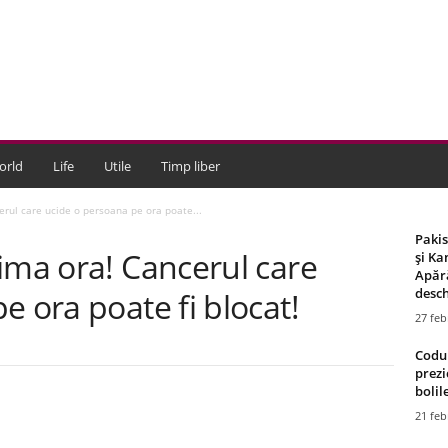
orld
Life
Utile
Timp liber
erul care ucide o persoana pe ora poate...
Paki
ima ora! Cancerul care
și Ka
Apără
desch
e ora poate fi blocat!
27 feb
Codul
prezi
bolile
21 feb