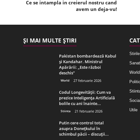
Ce se intampla in creierul nostru cand
avem un deja-vu!
ȘI MAI MULTE ȘTIRI
CAT
Stirile
Pakistan bombardează Kabul
și Kandahar. Ministrul
Sanat
Apărării: „Este război
deschis”
World
World
27 februarie 2026
Politi
Stiint
Codul Longevității: Cum va
prezice Inteligența Artificială
Socia
bolile cu ani înainte...
Utile
Stiinta
21 februarie 2026
Putin cere control total
asupra Donețkului în
schimbul păcii – discuții...