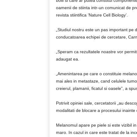
bolii si care ar putea constitui componen
oamenii de stiinta intr-un comunicat de pre
revista stiintifica ‘Nature Cell Biology’.
„Studiul nostru este un pas important pe 
conducatoarea echipei de cercetare, Carm
„Speram ca rezultatele noastre vor permit
adaugat ea.
„Amenintarea pe care o constituie melanom
mai ales in metastaze, cand celulele tumor
creierul, plamanii, ficatul si oasele”, a sp
Potrivit opiniei sale, cercetatorii „au des
modalitati de blocare a procesului inainte
Melanomul apare pe piele si este vizibil i
maro. In cazul in care este tratat de la in