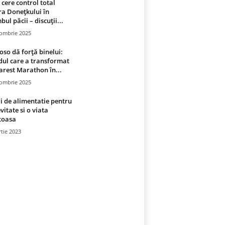
 cere control total
a Donețkului în
bul păcii – discuții...
tombrie 2025
oso dă forță binelui:
ul care a transformat
rest Marathon în...
tombrie 2025
i de alimentatie pentru
vitate si o viata
toasa
tie 2023