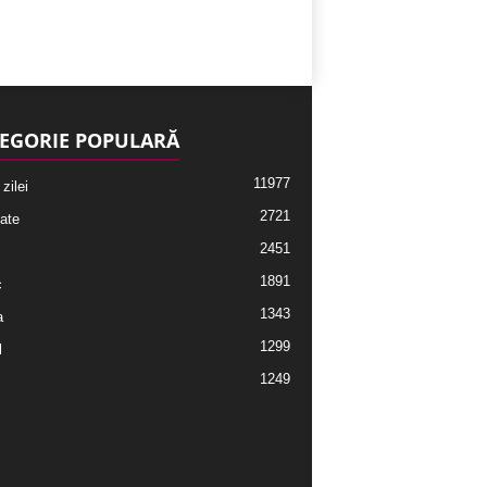
EGORIE POPULARĂ
11977
 zilei
2721
ate
2451
1891
c
1343
a
1299
l
1249