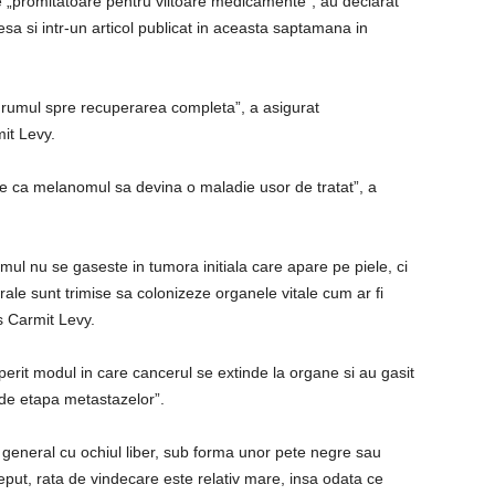
te „promitatoare pentru viitoare medicamente”, au declarat
sa si intr-un articol publicat in aceasta saptamana in
drumul spre recuperarea completa”, a asigurat
it Levy.
e ca melanomul sa devina o maladie usor de tratat”, a
ul nu se gaseste in tumora initiala care apare pe piele, ci
ale sunt trimise sa colonizeze organele vitale cum ar fi
us Carmit Levy.
coperit modul in care cancerul se extinde la organe si au gasit
 de etapa metastazelor”.
n general cu ochiul liber, sub forma unor pete negre sau
ceput, rata de vindecare este relativ mare, insa odata ce