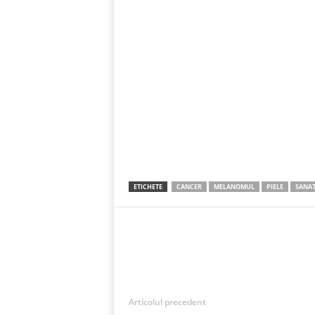
ETICHETE
CANCER
MELANOMUL
PIELE
SANAT
Acțiune
Articolul precedent