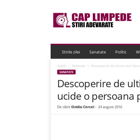
C
a
p
L
i
m
p
e
Stirile zilei
Sanatate
Politic
W
d
e
Acasă
Sanatate
Descoperire de ultima ora! Canc
SANATATE
Descoperire de ult
ucide o persoana p
De către
Ovidiu Cercel
-
24 august 2016
Acțiune