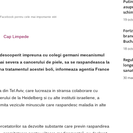
Putin
asupr
schim
Facebook pentru cele mai importante stiri
19 oc
Fortz
brand
Cap Limpede
Bucha
18 oc
au descoperit impreuna cu colegi germani mecanismul
Regul
i severa a cancerului de piele, sa se raspandeasca la
longe
na tratamentul acestei boli, informeaza agentia France
sana
30 mar
a din Tel Aviv, care lucreaza in stransa colaborare cu
ui de la Heidelberg si cu alte institutii israeliene, a
imita vezicule minuscule care raspandesc maladia in alte
cetatorilor sa dezvolte substante care previn raspandirea