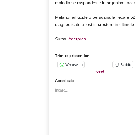
maladia se raspandeste in organism, acea
Melanomul ucide o persoana la fiecare 52 
diagnosticate a fost in crestere in ultimel
Sursa:
Agerpres
Trimite prietenilor:
WhatsApp
Reddit
Tweet
Apreciază:
Încarc...