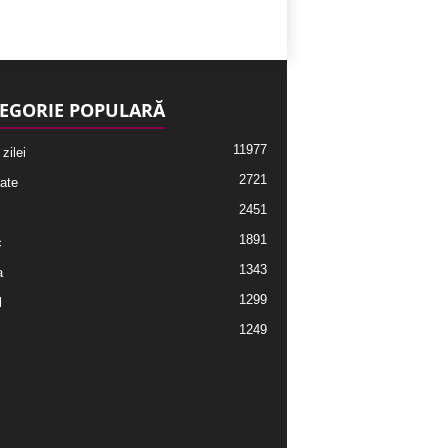
EGORIE POPULARĂ
11977
 zilei
2721
ate
2451
1891
c
1343
a
1299
l
1249