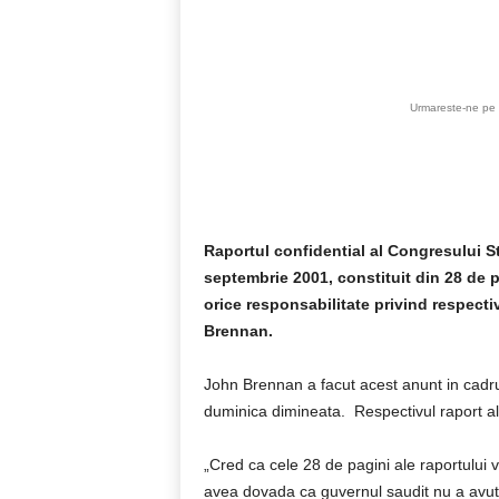
Acțiune
Urmareste-ne pe 
Raportul confidential al Congresului St
septembrie 2001, constituit din 28 de p
orice responsabilitate privind respecti
Brennan.
John Brennan a facut acest anunt in cadrul
duminica dimineata. Respectivul raport a
„Cred ca cele 28 de pagini ale raportului v
avea dovada ca guvernul saudit nu a avut