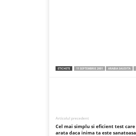
ETICHETE
11 SEPTEMBRIE 2001
ARABIA SAUDITA
Acțiune
Articolul precedent
Cel mai simplu si eficient test care 
arata daca inima ta este sanatoasa