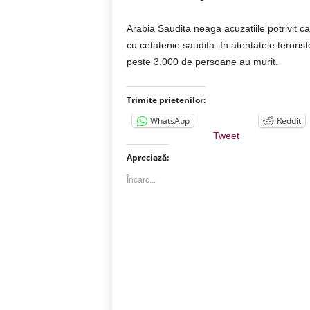
Arabia Saudita neaga acuzatiile potrivit car
cu cetatenie saudita. In atentatele teror
peste 3.000 de persoane au murit.
Trimite prietenilor:
WhatsApp
Reddit
Tweet
Apreciază:
Încarc...