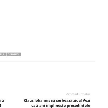
SUA
TERORISTI
Articolul următor
iti
Klaus Iohannis isi serbeaza ziua! Vezi
!
cati ani implineste presedintele