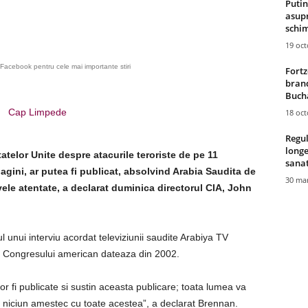
Putin
asupr
schim
19 oc
Facebook pentru cele mai importante stiri
Fortz
brand
Bucha
Cap Limpede
18 oc
Regul
longe
atelor Unite despre atacurile teroriste de pe 11
sana
agini, ar putea fi publicat, absolvind Arabia Saudita de
30 mar
vele atentate, a declarat duminica directorul CIA, John
 unui interviu acordat televiziunii saudite Arabiya TV
l Congresului american dateaza din 2002.
or fi publicate si sustin aceasta publicare; toata lumea va
 niciun amestec cu toate acestea”, a declarat Brennan.