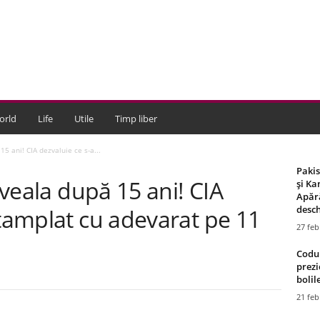
orld
Life
Utile
Timp liber
15 ani! CIA dezvaluie ce s-a...
Paki
 iveala după 15 ani! CIA
și Ka
Apără
desch
ntamplat cu adevarat pe 11
27 feb
Codul
prezi
bolile
21 feb