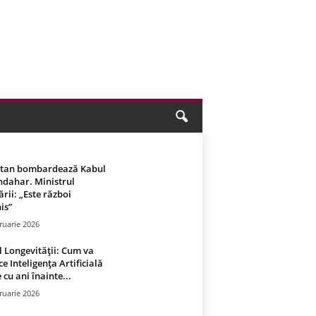
stan bombardează Kabul
ndahar. Ministrul
rii: „Este război
is”
ruarie 2026
 Longevității: Cum va
ce Inteligența Artificială
 cu ani înainte...
ruarie 2026