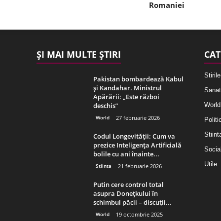
Romaniei
ȘI MAI MULTE ȘTIRI
CAT
Stirile
Pakistan bombardează Kabul
și Kandahar. Ministrul
Sanat
Apărării: „Este război
deschis”
World
World
27 februarie 2026
Politi
Stiint
Codul Longevității: Cum va
prezice Inteligența Artificială
Socia
bolile cu ani înainte...
Utile
Stiinta
21 februarie 2026
Putin cere control total
asupra Donețkului în
schimbul păcii – discuții...
World
19 octombrie 2025