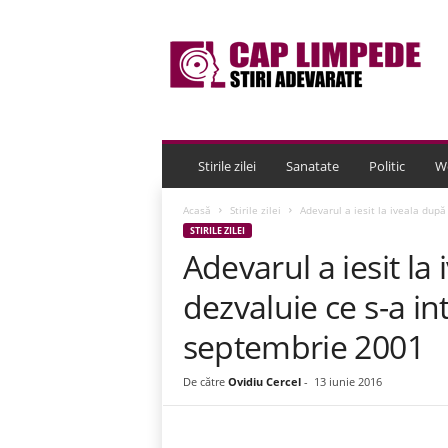
C
a
p
L
i
m
p
e
Stirile zilei
Sanatate
Politic
W
d
e
Acasă
Stirile zilei
Adevarul a iesit la iveala după 
STIRILE ZILEI
Adevarul a iesit la
dezvaluie ce s-a i
septembrie 2001
De către
Ovidiu Cercel
-
13 iunie 2016