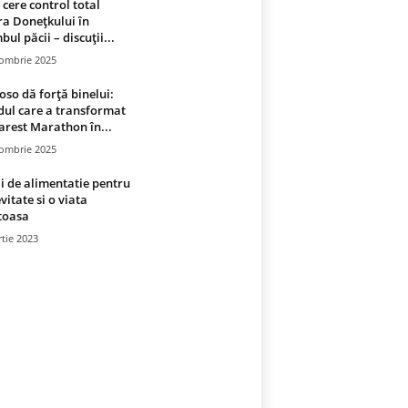
 cere control total
a Donețkului în
bul păcii – discuții...
tombrie 2025
oso dă forță binelui:
ul care a transformat
rest Marathon în...
tombrie 2025
i de alimentatie pentru
vitate si o viata
toasa
tie 2023