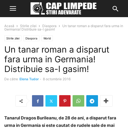
Acasă
Stirile zilei
Diaspora
Un tanar roman a disparut fara urma in
Germania! Distribuie sa-l gasim!
Stirile zilei
Diaspora
World
Un tanar roman a disparut
fara urma in Germania!
Distribuie sa-l gasim!
De către
Elena Tudor
-
8 octombrie 2016
Tanarul Dragos Burileanu, de 28 de ani, a disparut fara
urma in Germania si este cautat de rudele sale de mai