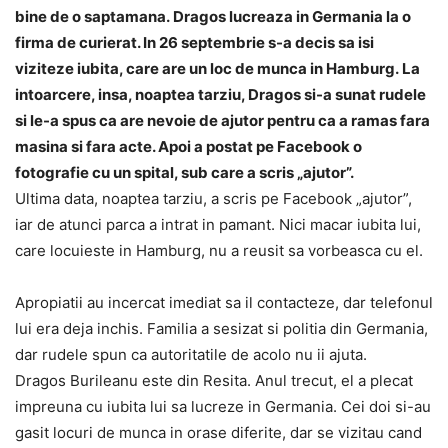
bine de o saptamana. Dragos lucreaza in Germania la o
firma de curierat. In 26 septembrie s-a decis sa isi
viziteze iubita, care are un loc de munca in Hamburg. La
intoarcere, insa, noaptea tarziu, Dragos si-a sunat rudele
si le-a spus ca are nevoie de ajutor pentru ca a ramas fara
masina si fara acte. Apoi a postat pe Facebook o
fotografie cu un spital, sub care a scris „ajutor”.
Ultima data, noaptea tarziu, a scris pe Facebook „ajutor”,
iar de atunci parca a intrat in pamant. Nici macar iubita lui,
care locuieste in Hamburg, nu a reusit sa vorbeasca cu el.
Apropiatii au incercat imediat sa il contacteze, dar telefonul
lui era deja inchis. Familia a sesizat si politia din Germania,
dar rudele spun ca autoritatile de acolo nu ii ajuta.
Dragos Burileanu este din Resita. Anul trecut, el a plecat
impreuna cu iubita lui sa lucreze in Germania. Cei doi si-au
gasit locuri de munca in orase diferite, dar se vizitau cand