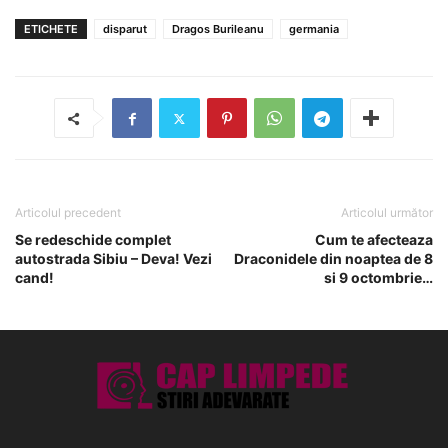
ETICHETE
disparut
Dragos Burileanu
germania
Articolul precedent
Articolul următor
Se redeschide complet
Cum te afecteaza
autostrada Sibiu – Deva! Vezi
Draconidele din noaptea de 8
cand!
si 9 octombrie…