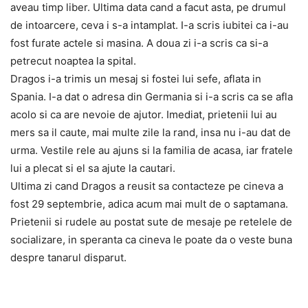
aveau timp liber. Ultima data cand a facut asta, pe drumul
de intoarcere, ceva i s-a intamplat. I-a scris iubitei ca i-au
fost furate actele si masina. A doua zi i-a scris ca si-a
petrecut noaptea la spital.
Dragos i-a trimis un mesaj si fostei lui sefe, aflata in
Spania. I-a dat o adresa din Germania si i-a scris ca se afla
acolo si ca are nevoie de ajutor. Imediat, prietenii lui au
mers sa il caute, mai multe zile la rand, insa nu i-au dat de
urma. Vestile rele au ajuns si la familia de acasa, iar fratele
lui a plecat si el sa ajute la cautari.
Ultima zi cand Dragos a reusit sa contacteze pe cineva a
fost 29 septembrie, adica acum mai mult de o saptamana.
Prietenii si rudele au postat sute de mesaje pe retelele de
socializare, in speranta ca cineva le poate da o veste buna
despre tanarul disparut.