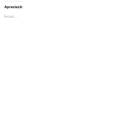
Apreciază:
Încarc...