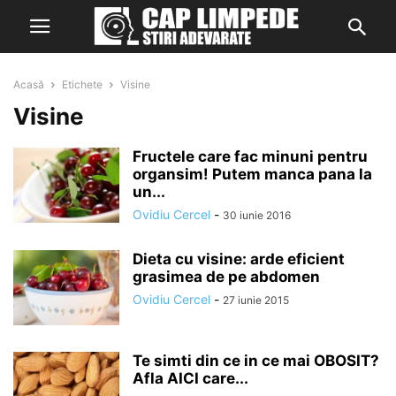
Acasă
Etichete
Visine
Visine
Fructele care fac minuni pentru
organsim! Putem manca pana la
un...
Ovidiu Cercel
-
30 iunie 2016
Dieta cu visine: arde eficient
grasimea de pe abdomen
Ovidiu Cercel
-
27 iunie 2015
Te simti din ce in ce mai OBOSIT?
Afla AICI care...