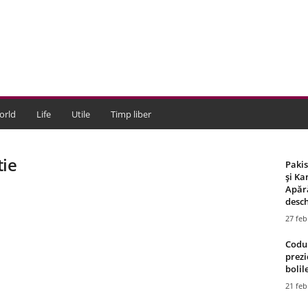
orld
Life
Utile
Timp liber
tie
Paki
și Ka
Apără
desch
27 feb
Codul
prezi
bolile
21 feb