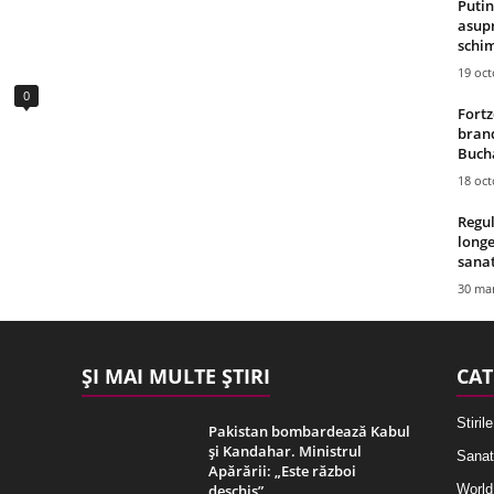
Putin
asupr
schim
19 oc
0
Fortz
brand
Bucha
18 oc
Regul
longe
sana
30 mar
ȘI MAI MULTE ȘTIRI
CAT
Stirile
Pakistan bombardează Kabul
și Kandahar. Ministrul
Sanat
Apărării: „Este război
deschis”
World