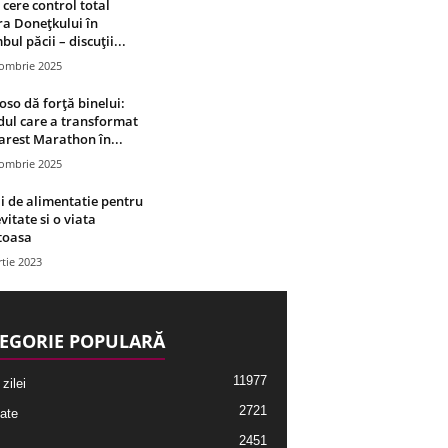
 cere control total
a Donețkului în
bul păcii – discuții...
tombrie 2025
oso dă forță binelui:
ul care a transformat
rest Marathon în...
tombrie 2025
i de alimentatie pentru
vitate si o viata
toasa
tie 2023
EGORIE POPULARĂ
11977
 zilei
2721
ate
2451