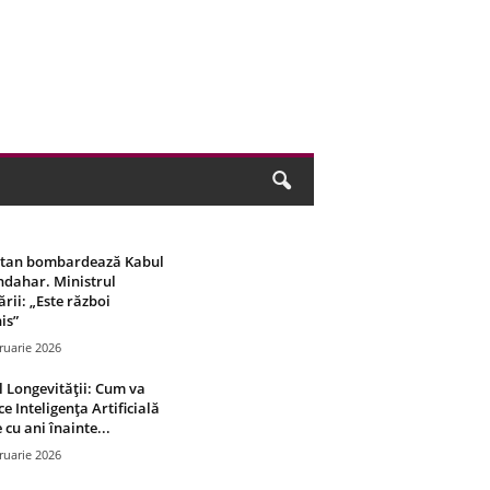
stan bombardează Kabul
ndahar. Ministrul
rii: „Este război
is”
ruarie 2026
 Longevității: Cum va
ce Inteligența Artificială
 cu ani înainte...
ruarie 2026