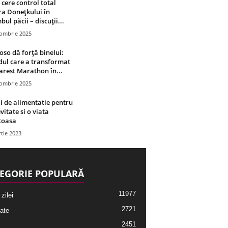
 cere control total
a Donețkului în
bul păcii – discuții...
tombrie 2025
oso dă forță binelui:
ul care a transformat
rest Marathon în...
tombrie 2025
i de alimentatie pentru
vitate si o viata
toasa
tie 2023
EGORIE POPULARĂ
11977
 zilei
2721
ate
2451