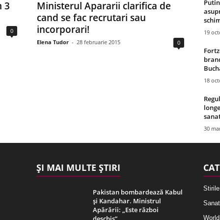
Putin
m 3
Ministerul Apararii clarifica de
asupr
cand se fac recrutari sau
schim
incorporari!
0
19 oc
Elena Tudor
-
28 februarie 2015
0
Fortz
brand
Bucha
18 oc
Regul
longe
sana
30 mar
ȘI MAI MULTE ȘTIRI
CAT
Stirile
Pakistan bombardează Kabul
și Kandahar. Ministrul
Sanat
Apărării: „Este război
deschis”
World