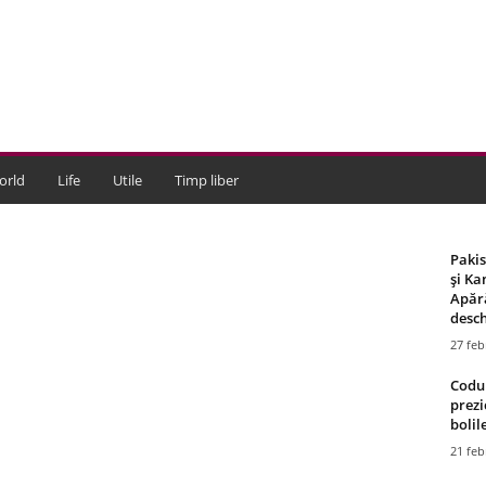
orld
Life
Utile
Timp liber
Paki
și Ka
Apără
desch
27 feb
Codul
prezi
bolile
21 feb