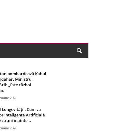
stan bombardează Kabul
ndahar. Ministrul
rii: „Este război
is”
ruarie 2026
 Longevității: Cum va
ce Inteligența Artificială
 cu ani înainte...
ruarie 2026