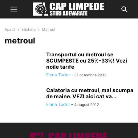
Acasă
Etichete
Metroul
metroul
Transportul cu metroul se
SCUMPESTE cu 25%-33%! Vezi
noile tarife
Elena Tudor
-
31 octombrie 2013
Calatoria cu metroul, mai scumpa
de maine. VEZI aici cat va...
Elena Tudor
-
4 august 2012