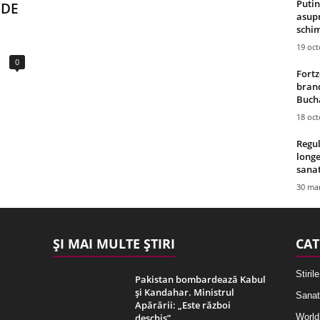
Putin
 DE
asupr
schim
19 oc
0
Fortz
brand
Bucha
18 oc
Regul
longe
sana
30 mar
ȘI MAI MULTE ȘTIRI
CAT
Stirile
Pakistan bombardează Kabul
și Kandahar. Ministrul
Sanat
Apărării: „Este război
deschis”
World