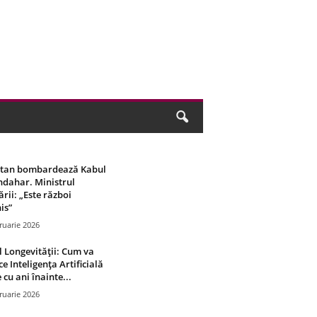
stan bombardează Kabul
ndahar. Ministrul
rii: „Este război
is”
ruarie 2026
 Longevității: Cum va
ce Inteligența Artificială
 cu ani înainte...
ruarie 2026