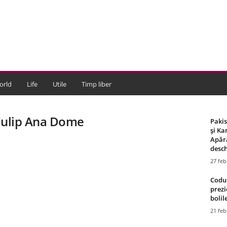
orld
Life
Utile
Timp liber
 Tulip Ana Dome
Paki
și Ka
Apără
desch
27 feb
Codul
prezi
bolile
21 feb