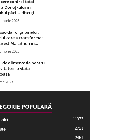
 cere control total
a Donețkului în
bul păcii – discuții...
tombrie 2025
oso dă forță binelui:
ul care a transformat
rest Marathon în...
tombrie 2025
i de alimentatie pentru
vitate si o viata
toasa
tie 2023
EGORIE POPULARĂ
11977
 zilei
2721
ate
2451