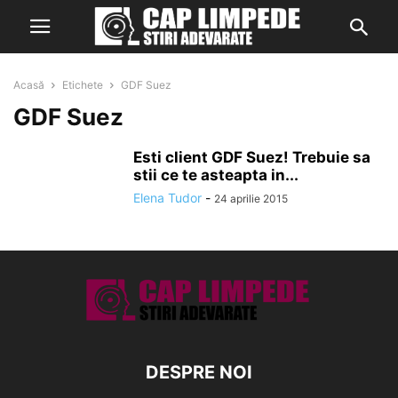
Acasă
Etichete
GDF Suez
GDF Suez
Esti client GDF Suez! Trebuie sa
stii ce te asteapta in...
Elena Tudor
-
24 aprilie 2015
DESPRE NOI