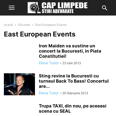
Acasă
Etichete
East European Events
East European Events
Iron Maiden va sustine un
concert la Bucuresti, in Piata
Constitutiei!
Elena Tudor
-
22 iulie 2013
Sting revine la Bucuresti cu
turneul Back To Bass! Concertul
are...
Elena Tudor
-
20 februarie 2013
Trupa TAXI, din nou, pe aceeasi
scena cu SEAL