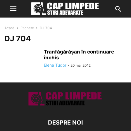
Acasă
Etichete
DJ 704
DJ 704
Tranfăgărăşan în continuare
închis
Elena Tudor
-
20 mai 2012
DESPRE NOI