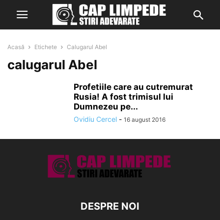
Acasă
Etichete
Calugarul Abel
calugarul Abel
Profetiile care au cutremurat
Rusia! A fost trimisul lui
Dumnezeu pe...
Ovidiu Cercel
-
16 august 2016
DESPRE NOI