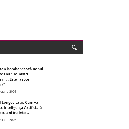
stan bombardează Kabul
ndahar. Ministrul
rii: „Este război
is”
ruarie 2026
 Longevității: Cum va
ce Inteligența Artificială
 cu ani înainte...
ruarie 2026