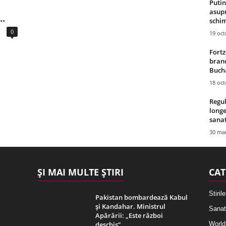
Putin
asupr
..
schim
0
19 oc
Fortz
brand
Bucha
18 oc
Regul
longe
sana
30 mar
ȘI MAI MULTE ȘTIRI
CAT
Stirile
Pakistan bombardează Kabul
și Kandahar. Ministrul
Sanat
Apărării: „Este război
deschis”
World