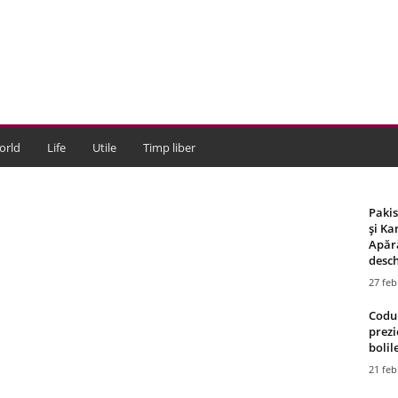
orld
Life
Utile
Timp liber
Paki
și Ka
Apără
desch
27 feb
Codul
prezi
bolile
21 feb