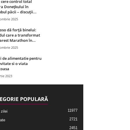
 cere control total
a Donețkului în
bul păcii – discuții...
tombrie 2025
oso dă forță binelui:
ul care a transformat
rest Marathon în...
tombrie 2025
i de alimentatie pentru
vitate si o viata
toasa
tie 2023
EGORIE POPULARĂ
11977
 zilei
2721
ate
2451