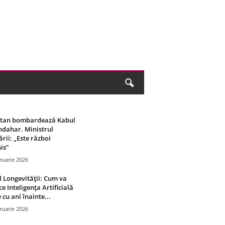
stan bombardează Kabul
ndahar. Ministrul
rii: „Este război
is”
ruarie 2026
 Longevității: Cum va
ce Inteligența Artificială
 cu ani înainte...
ruarie 2026