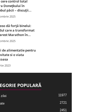
 cere control total
a Donețkului în
bul păcii – discuții...
tombrie 2025
oso dă forță binelui:
ul care a transformat
rest Marathon în...
tombrie 2025
i de alimentatie pentru
vitate si o viata
toasa
tie 2023
EGORIE POPULARĂ
11977
 zilei
2721
ate
2451