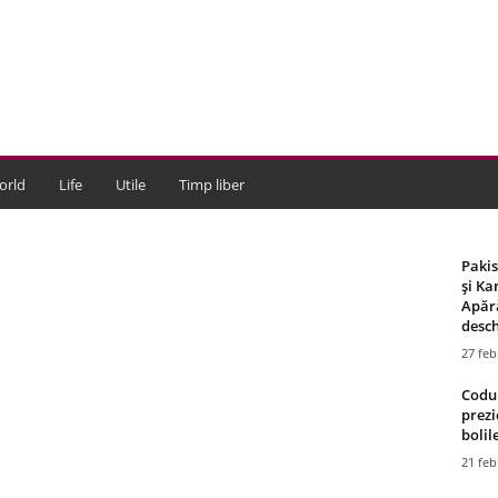
orld
Life
Utile
Timp liber
Paki
și Ka
Apără
desch
27 feb
Codul
prezi
bolile
21 feb