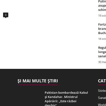
Putin
asupr
schim
0
19 oc
Fortz
brand
Bucha
18 oc
Regul
longe
sana
30 mar
ȘI MAI MULTE ȘTIRI
CAT
Stirile
Pakistan bombardează Kabul
și Kandahar. Ministrul
Sanat
Apărării: „Este război
deschis”
World