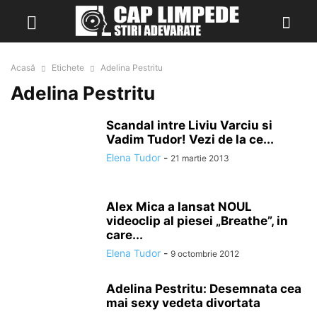
Acasă
Etichete
Adelina Pestritu
Adelina Pestritu
Scandal intre Liviu Varciu si
Vadim Tudor! Vezi de la ce...
Elena Tudor
-
21 martie 2013
Alex Mica a lansat NOUL
videoclip al piesei „Breathe”, in
care...
Elena Tudor
-
9 octombrie 2012
Adelina Pestritu: Desemnata cea
mai sexy vedeta divortata