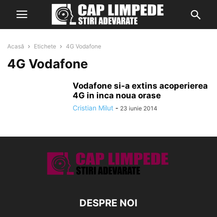
Acasă
Etichete
4G Vodafone
4G Vodafone
Vodafone si-a extins acoperierea
4G in inca noua orase
Cristian Milut
-
23 iunie 2014
DESPRE NOI