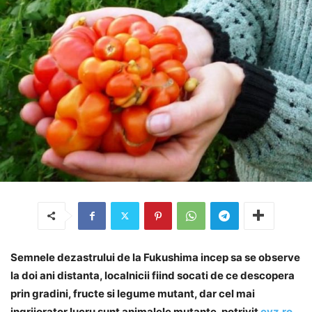
Semnele dezastrului de la Fukushima incep sa se observe
la doi ani distanta, localnicii fiind socati de ce descopera
prin gradini, fructe si legume mutant, dar cel mai
ingrijorator lucru sunt animalele mutante, potrivit
evz.ro
.