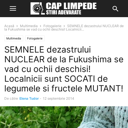
Acasă
Multimedia
Fotogalerie
SEMNELE dezastrului NUCLEAR de
la Fukushima se vad cu ochii deschisi! Localnicii...
Multimedia
Fotogalerie
SEMNELE dezastrului
NUCLEAR de la Fukushima se
vad cu ochii deschisi!
Localnicii sunt SOCATI de
legumele si fructele MUTANT!
De către
Elena Tudor
-
12 septembrie 2014