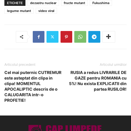
ETICHETE
dezastru nuclear
fructe mutant
Fukushima
legume mutant
video viral
Articolul precedent
Articolul următor
Cel mai puternic CUTREMUR
RUSIA a redus LIVRARILE DE
este asteptat din clipa in
GAZE pentru ROMANIA cu
clipa! MOMENTUL
5%! Nu exista EXPLICATII din
APOCALIPTIC descris de o
partea RUSILOR!
CALUGARITA intr-o
PROFETIE!