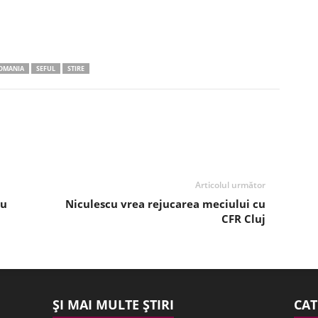
OMANIA
SEFUL
STIRE
Articolul următor
ru
Niculescu vrea rejucarea meciului cu
CFR Cluj
ȘI MAI MULTE ȘTIRI
CAT