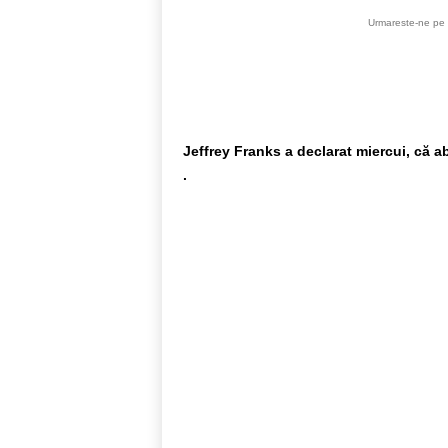
Urmareste-ne pe 
Jeffrey Franks a declarat miercui, că ab
.