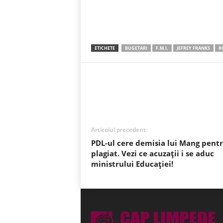
ETICHETE
BUGETARI
F.M.I.
JEFREY FRANKS
R
Acțiune
Articolul precedent
PDL-ul cere demisia lui Mang pent
plagiat. Vezi ce acuzații i se aduc
ministrului Educației!