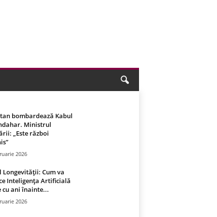
stan bombardează Kabul
ndahar. Ministrul
rii: „Este război
is”
ruarie 2026
 Longevității: Cum va
ce Inteligența Artificială
 cu ani înainte...
ruarie 2026