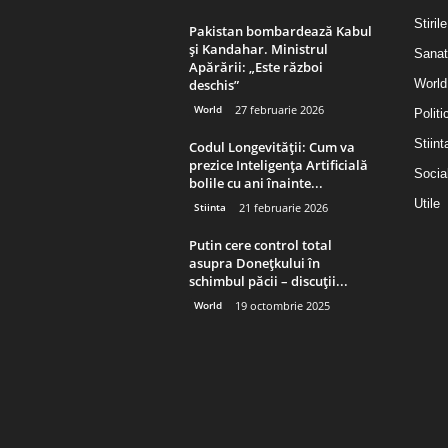
Stirile
Pakistan bombardează Kabul
și Kandahar. Ministrul
Sanat
Apărării: „Este război
deschis”
World
World
27 februarie 2026
Politi
Stiint
Codul Longevității: Cum va
prezice Inteligența Artificială
Socia
bolile cu ani înainte...
Utile
Stiinta
21 februarie 2026
Putin cere control total
asupra Donețkului în
schimbul păcii – discuții...
World
19 octombrie 2025