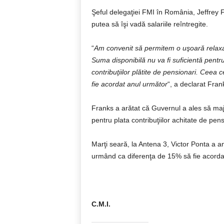
Şeful delegaţiei FMI în România, Jeffrey F
putea să îşi vadă salariile reîntregite.
“
Am convenit să permitem o uşoară relaxare
Suma disponibilă nu va fi suficientă pentru
contribuţiilor plătite de pensionari. Ceea
fie acordat anul următor
“, a declarat Fran
Franks a arătat că Guvernul a ales să maj
pentru plata contribuţiilor achitate de pens
Marţi seară, la Antena 3, Victor Ponta a an
urmând ca diferenţa de 15% să fie acordată
C.M.I.