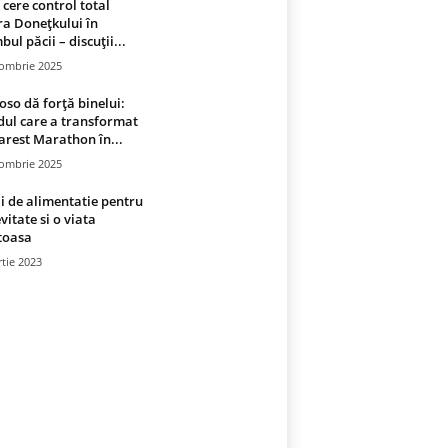
 cere control total
a Donețkului în
bul păcii – discuții...
tombrie 2025
oso dă forță binelui:
ul care a transformat
rest Marathon în...
tombrie 2025
i de alimentatie pentru
vitate si o viata
toasa
tie 2023