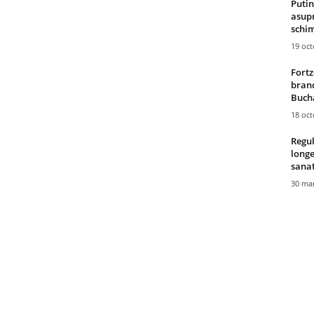
Putin
asupr
schim
19 oc
Fortz
brand
Bucha
18 oc
Regul
longe
sana
30 mar