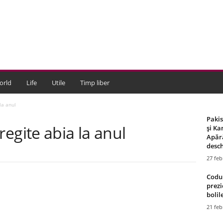
orld
Life
Utile
Timp liber
 la anul
Paki
tregite abia la anul
și Ka
Apără
desch
27 feb
Codul
prezi
bolile
21 feb