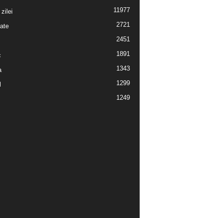
11977
 zilei
2721
ate
2451
1891
c
1343
a
1299
l
1249