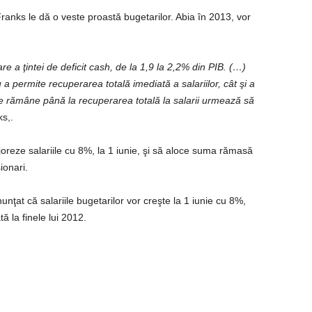
ranks le dă o veste proastă bugetarilor. Abia în 2013, vor
 a ţintei de deficit cash, de la 1,9 la 2,2% din PIB. (…)
 a permite recuperarea totală imediată a salariilor, cât şi a
 ce rămâne până la recuperarea totală la salarii urmează să
ks,.
oreze salariile cu 8%, la 1 iunie, şi să aloce suma rămasă
ionari.
unţat că salariile bugetarilor vor creşte la 1 iunie cu 8%,
 la finele lui 2012.