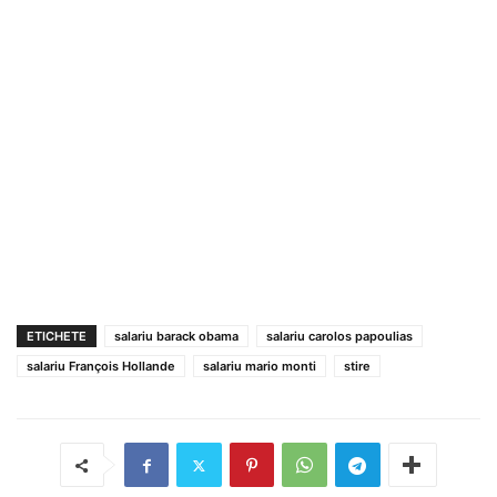
ETICHETE
salariu barack obama
salariu carolos papoulias
salariu François Hollande
salariu mario monti
stire