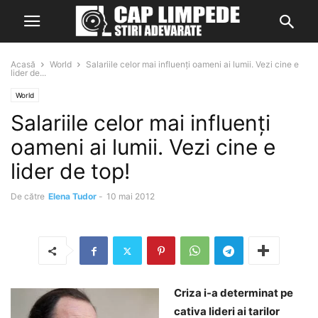
Acasă
World
Salariile celor mai influenți oameni ai lumii. Vezi cine e
lider de...
World
Salariile celor mai influenți
oameni ai lumii. Vezi cine e
lider de top!
De către
Elena Tudor
-
10 mai 2012
Criza i-a determinat pe
cativa lideri ai tarilor