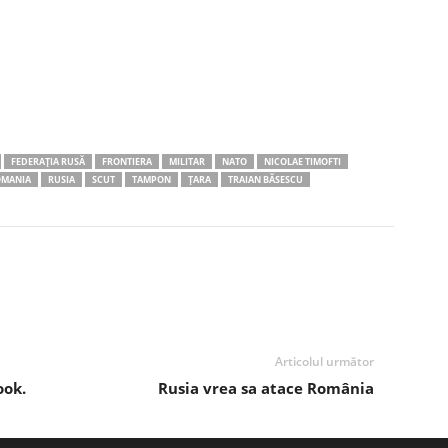
FEDERAŢIA RUSĂ
FRONTIERA
MILITAR
NATO
NICOLAE TIMOFTI
MANIA
RUSIA
SCUT
TAMPON
ŢARA
TRAIAN BĂSESCU
Articolul următor
ook.
Rusia vrea sa atace România