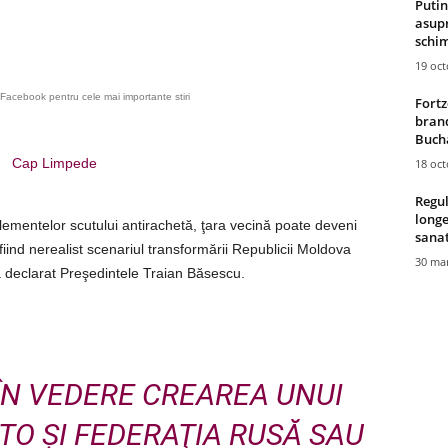
Putin
asupr
schim
19 oc
Facebook pentru cele mai importante stiri
Fortz
brand
Bucha
Cap Limpede
18 oc
Regul
longe
lementelor scutului antirachetă, ţara vecină poate deveni
sana
iind nerealist scenariul transformării Republicii Moldova
30 mar
a declarat Preşedintele Traian Băsescu.
 ÎN VEDERE CREAREA UNUI
O ŞI FEDERAŢIA RUSĂ SAU