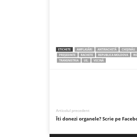
ETICHETE
AMPLASĂRI
ANTIRACHETĂ
CHIȘINĂU
PREȘEDINTE
RACHETE
REPUBLICA MOLDOVA
RO
TRANSNISTRIA
UE;
VECINĂ
Acțiune
Articolul precedent
Îti donezi organele? Scrie pe Faceb