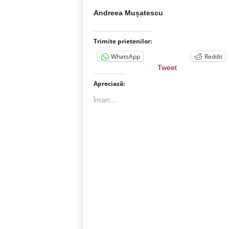
Andreea Mușatescu
Trimite prietenilor:
WhatsApp
Reddit
Tweet
Apreciază:
Încarc...