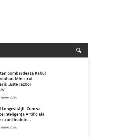
stan bombardează Kabul
ndahar. Ministrul
rii: „Este război
is”
ruarie 2026
 Longevității: Cum va
ce Inteligența Artificială
 cu ani înainte...
ruarie 2026