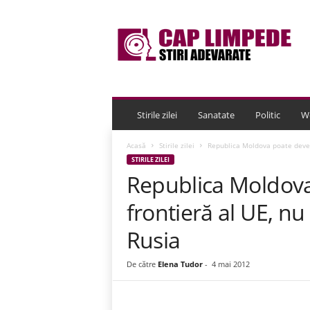
C
a
p
L
i
m
p
e
Stirile zilei
Sanatate
Politic
W
d
e
Acasă
Stirile zilei
Republica Moldova poate deveni
STIRILE ZILEI
Republica Moldova
frontieră al UE, n
Rusia
De către
Elena Tudor
-
4 mai 2012