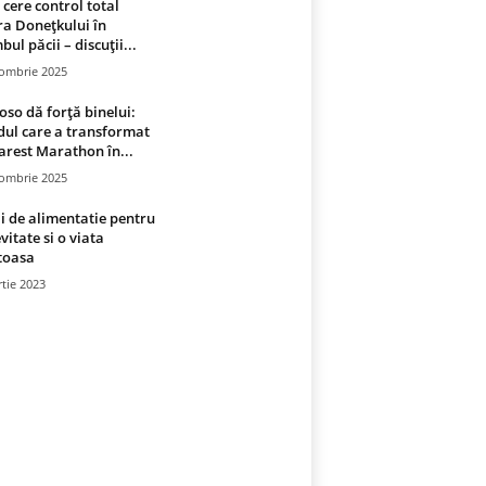
 cere control total
a Donețkului în
bul păcii – discuții...
tombrie 2025
oso dă forță binelui:
ul care a transformat
rest Marathon în...
tombrie 2025
i de alimentatie pentru
vitate si o viata
toasa
tie 2023