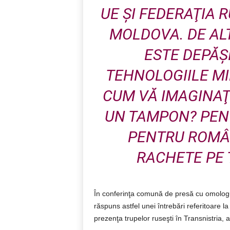
UE ŞI FEDERAŢIA 
MOLDOVA. DE AL
ESTE DEPĂŞ
TEHNOLOGIILE MI
CUM VĂ IMAGINAŢ
UN TAMPON? PEN
PENTRU ROMÂ
RACHETE PE 
În conferinţa comună de presă cu omologul
răspuns astfel unei întrebări referitoare l
prezenţa trupelor ruseşti în Transnistria