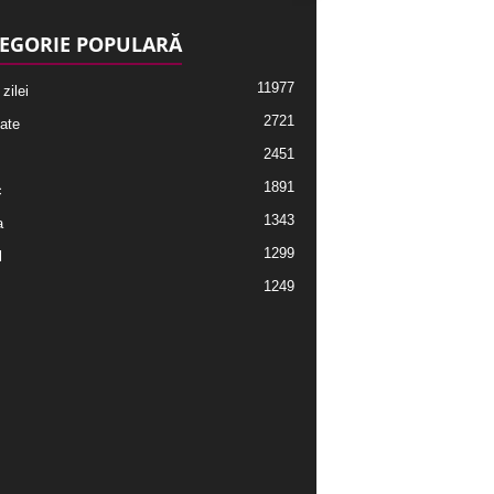
EGORIE POPULARĂ
11977
 zilei
2721
ate
2451
1891
c
1343
a
1299
l
1249