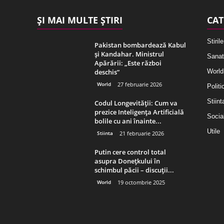
ȘI MAI MULTE ȘTIRI
CAT
Stirile
Pakistan bombardează Kabul
și Kandahar. Ministrul
Sanat
Apărării: „Este război
deschis”
World
World
27 februarie 2026
Politi
Stiint
Codul Longevității: Cum va
prezice Inteligența Artificială
Socia
bolile cu ani înainte...
Utile
Stiinta
21 februarie 2026
Putin cere control total
asupra Donețkului în
schimbul păcii – discuții...
World
19 octombrie 2025