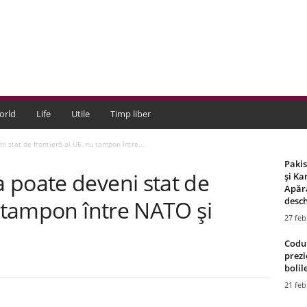
orld
Life
Utile
Timp liber
 stat de frontieră al UE, nu tampon între...
Paki
 poate deveni stat de
și Ka
Apără
desch
u tampon între NATO şi
27 feb
Codul
prezi
bolile
21 feb