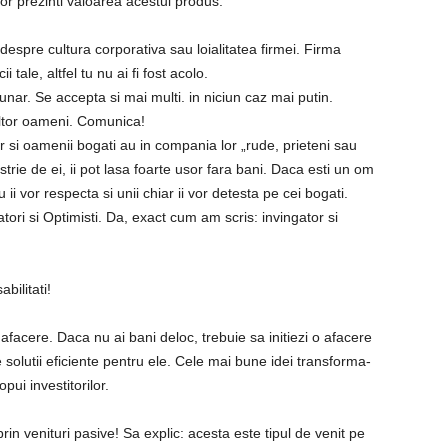
or prezinti valoarea acestui produs.
despre cultura corporativa sau loialitatea firmei. Firma
ale, altfel tu nu ai fi fost acolo.
ar. Se accepta si mai multi. in niciun caz mai putin.
altor oameni. Comunica!
 si oamenii bogati au in compania lor „rude, prieteni sau
rie de ei, ii pot lasa foarte usor fara bani. Daca esti un om
u ii vor respecta si unii chiar ii vor detesta pe cei bogati.
ori si Optimisti. Da, exact cum am scris: invingator si
bilitati!
o afacere. Daca nu ai bani deloc, trebuie sa initiezi o afacere
 solutii eficiente pentru ele. Cele mai bune idei transforma-
pui investitorilor.
prin venituri pasive! Sa explic: acesta este tipul de venit pe