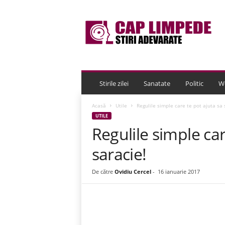
C
a
p
L
i
m
p
e
Stirile zilei
Sanatate
Politic
W
d
e
Acasă
Utile
Regulile simple care te pot ajuta sa 
UTILE
Regulile simple car
saracie!
De către
Ovidiu Cercel
-
16 ianuarie 2017
Acțiune