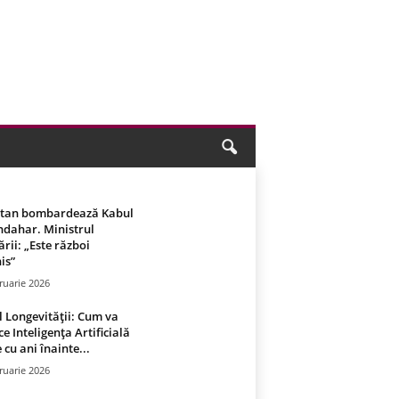
stan bombardează Kabul
ndahar. Ministrul
rii: „Este război
is”
ruarie 2026
 Longevității: Cum va
ce Inteligența Artificială
 cu ani înainte...
ruarie 2026