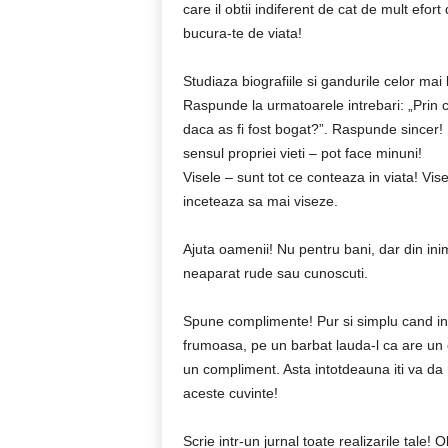
care il obtii indiferent de cat de mult efor
bucura-te de viata!
Studiaza biografiile si gandurile celor mai
Raspunde la urmatoarele intrebari: „Prin c
daca as fi fost bogat?”. Raspunde sincer! 
sensul propriei vieti – pot face minuni!
Visele – sunt tot ce conteaza in viata! Vis
inceteaza sa mai viseze.
Ajuta oamenii! Nu pentru bani, dar din inim
neaparat rude sau cunoscuti.
Spune complimente! Pur si simplu cand int
frumoasa, pe un barbat lauda-l ca are un c
un compliment. Asta intotdeauna iti va da m
aceste cuvinte!
Scrie intr-un jurnal toate realizarile tale