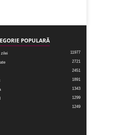
EGORIE POPULARĂ
11977
 zilei
2721
ate
2451
1891
c
1343
a
1299
l
1249