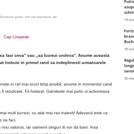
Putin
asupr
schim
Facebook pentru cele mai importante stiri
19 oc
Fortz
brand
Cap Limpede
Bucha
18 oc
„sa faci ceva” sau „sa lucrezi undeva”. Anume aceasta
Regul
gat trebuie in primul rand sa indeplinesti urmatoarele
longe
sana
30 mar
ionate in cel mai scurt timp posibil, anume in momentul cand
 fi rezolvate. Fii hotarat. Gandeste mai putin si actioneaza
ai mult lucrezi, cu atat mai rau traiesti! Adevarul este ca
 sa faci.
 nou valoros, iar oamenii singuri iti vor da bani. Insa