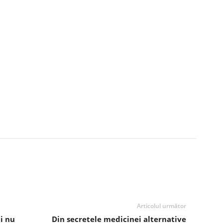
Articolul următor
i nu
Din secretele medicinei alternative