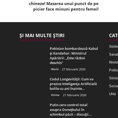
chineze! Masarea unui punct de pe
picior face minuni pentru femei!
ȘI MAI MULTE ȘTIRI
CAT
Stirile
Pakistan bombardează Kabul
și Kandahar. Ministrul
Sanat
Apărării: „Este război
deschis”
World
World
27 februarie 2026
Politi
Stiint
Codul Longevității: Cum va
prezice Inteligența Artificială
Socia
bolile cu ani înainte...
Utile
Stiinta
21 februarie 2026
Putin cere control total
asupra Donețkului în
schimbul păcii – discuții...