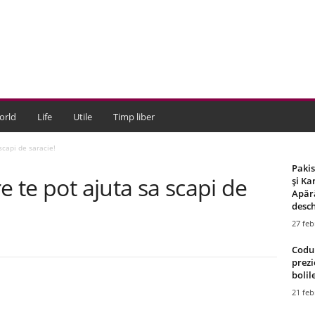
orld
Life
Utile
Timp liber
scapi de saracie!
Paki
e te pot ajuta sa scapi de
și Ka
Apără
desch
27 feb
Codul
prezi
bolile
21 feb