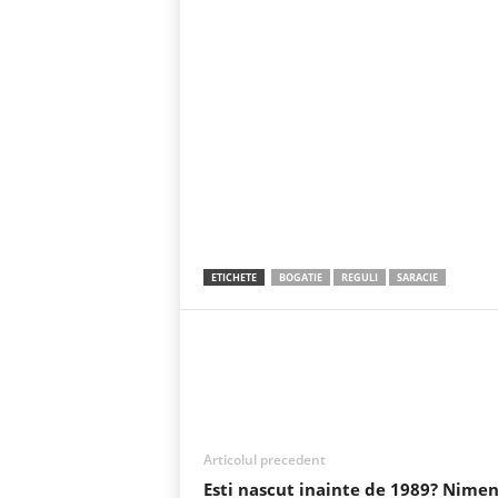
ETICHETE
BOGATIE
REGULI
SARACIE
Acțiune
Articolul precedent
Esti nascut inainte de 1989? Nimen