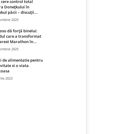
 cere control total
a Donețkului în
bul păcii – discuții...
tombrie 2025
oso dă forță binelui:
ul care a transformat
rest Marathon în...
tombrie 2025
i de alimentatie pentru
vitate si o viata
toasa
tie 2023