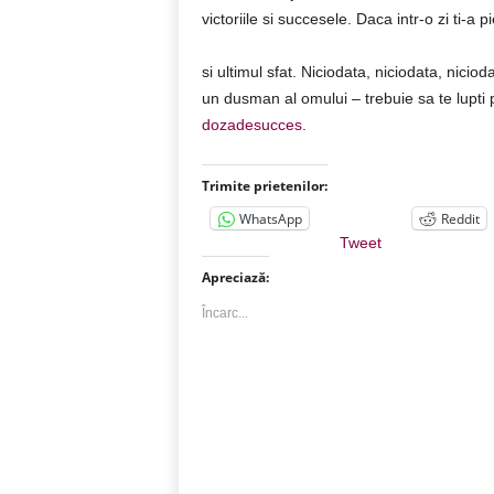
victoriile si succesele. Daca intr-o zi ti-a 
si ultimul sfat. Niciodata, niciodata, nicio
un dusman al omului – trebuie sa te lupti p
dozadesucces
.
Trimite prietenilor:
WhatsApp
Reddit
Tweet
Apreciază:
Încarc...