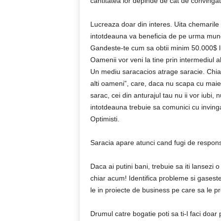
cantitatea lor depinde de cat de convingat
Lucreaza doar din interes. Uita chemarile 
intotdeauna va beneficia de pe urma muncii t
Gandeste-te cum sa obtii minim 50.000$ lun
Oamenii vor veni la tine prin intermediul 
Un mediu saracacios atrage saracie. Chiar
alti oameni”, care, daca nu scapa cu maiest
sarac, cei din anturajul tau nu ii vor iubi, n
intotdeauna trebuie sa comunici cu invingat
Optimisti.
Saracia apare atunci cand fugi de responsa
Daca ai putini bani, trebuie sa iti lansezi 
chiar acum! Identifica probleme si gaseste
le in proiecte de business pe care sa le pro
Drumul catre bogatie poti sa ti-l faci doar 