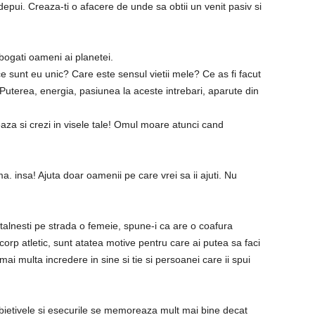
t depui. Creaza-ti o afacere de unde sa obtii un venit pasiv si
 bogati oameni ai planetei.
e sunt eu unic? Care este sensul vietii mele? Ce as fi facut
Puterea, energia, pasiunea la aceste intrebari, aparute din
eaza si crezi in visele tale! Omul moare atunci cand
a. insa! Ajuta doar oamenii pe care vrei sa ii ajuti. Nu
alnesti pe strada o femeie, spune-i ca are o coafura
orp atletic, sunt atatea motive pentru care ai putea sa faci
ai multa incredere in sine si tie si persoanei care ii spui
! Obietivele si esecurile se memoreaza mult mai bine decat