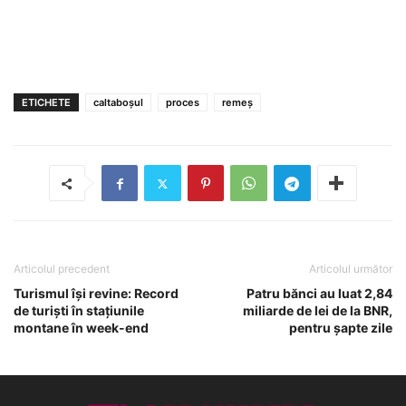
ETICHETE
caltaboşul
proces
remeş
Articolul precedent
Articolul următor
Turismul îşi revine: Record
Patru bănci au luat 2,84
de turişti în staţiunile
miliarde de lei de la BNR,
montane în week-end
pentru şapte zile