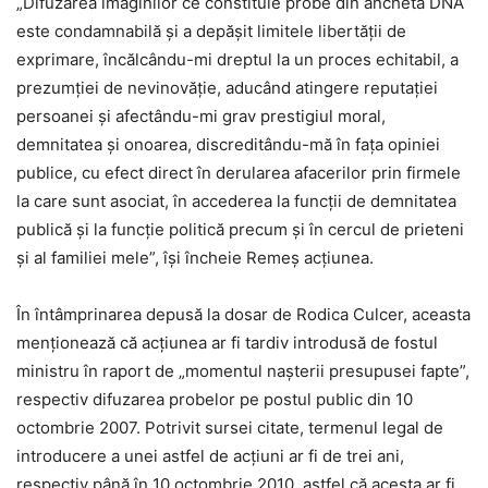
„Difuzarea imaginilor ce constituie probe din ancheta DNA
este condamnabilă şi a depăşit limitele libertăţii de
exprimare, încălcându-mi dreptul la un proces echitabil, a
prezumţiei de nevinovăţie, aducând atingere reputaţiei
persoanei şi afectându-mi grav prestigiul moral,
demnitatea şi onoarea, discreditându-mă în faţa opiniei
publice, cu efect direct în derularea afacerilor prin firmele
la care sunt asociat, în accederea la funcţii de demnitatea
publică şi la funcţie politică precum şi în cercul de prieteni
şi al familiei mele”, îşi încheie Remeş acţiunea.
În întâmprinarea depusă la dosar de Rodica Culcer, aceasta
menţionează că acţiunea ar fi tardiv introdusă de fostul
ministru în raport de „momentul naşterii presupusei fapte”,
respectiv difuzarea probelor pe postul public din 10
octombrie 2007. Potrivit sursei citate, termenul legal de
introducere a unei astfel de acţiuni ar fi de trei ani,
respectiv până în 10 octombrie 2010, astfel că acesta ar fi