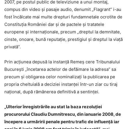
2007, pe postul public de televiziune a unui montaj,
compus din video şi pasaje audio, denumit „Flagrant” i-au
fost încălcate mai multe drepturi fundamnetale ocrotite de
Constituţia României dar şi de pactele şi tratatele
europene şi internaţionale, precum „dreptul la demnitate,
cinste, onoare, bună reputaţie, prestigiul şi dreptul la viaţă
privată”.
Prin acţiunea depusă la instanţă Remeş cere Tribunalului
Bucureşti „încetarea actelor de defăimare la adresa” sa
precum şi obligarea celor nominalizaţi la publicarea pe
propria cheltuială a deciziei instanţei într-un ziar cu tiraj
naţional, după rămânerea definitivă a sentinţei.
„Ulterior înregistrările au stat la baza rezoluţiei
procurorului Claudiu Dumnitrescu, din ianuarie 2008, de
începere a urmăririi penale pentru trafic de influenţă iar