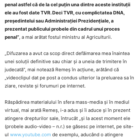
penal astfel că de la cel puţin una dintre aceste instituţii
ele au fost date TVR. Deci TVR, cu complictatea DNA,
preşedintelui sau Administraţiei Prezidenţiale, a
prezentat publicului probele din cadrul unui proces
penal”
, a mai arătat fostul ministru al Agriculturii.
„Difuzarea a avut ca scop direct defăimarea mea înaintea
unei soluţii definitive sau chiar şi a uneia de trimitere în
judecată”, mai notează Remeş în acţiune, arătând că
„videoclipul dat pe post a condus ulterior la preluarea sa în
ziare, reviste şi forumuri pe internet.
Răspâdirea materialului în sfera mass-media şi în mediul
virtual, mai arată Remeş, i-a adus şi îi aduce şi în prezent
atingere drepturilor sale, întrucât „şi la acest moment ele
(probele audio-video – n.r.) se găsesc pe internet, pe site-
ul
www.youtube.com
de exemplu, aducând o atingere