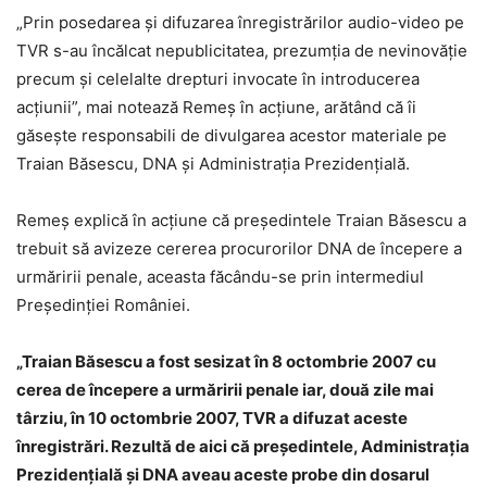
„Prin posedarea şi difuzarea înregistrărilor audio-video pe
TVR s-au încălcat nepublicitatea, prezumţia de nevinovăţie
precum şi celelalte drepturi invocate în introducerea
acţiunii”, mai notează Remeş în acţiune, arătând că îi
găseşte responsabili de divulgarea acestor materiale pe
Traian Băsescu, DNA şi Administraţia Prezidenţială.
Remeş explică în acţiune că preşedintele Traian Băsescu a
trebuit să avizeze cererea procurorilor DNA de începere a
urmăririi penale, aceasta făcându-se prin intermediul
Preşedinţiei României.
„Traian Băsescu a fost sesizat în 8 octombrie 2007 cu
cerea de începere a urmăririi penale iar, două zile mai
târziu, în 10 octombrie 2007, TVR a difuzat aceste
înregistrări. Rezultă de aici că preşedintele, Administraţia
Prezidenţială şi DNA aveau aceste probe din dosarul