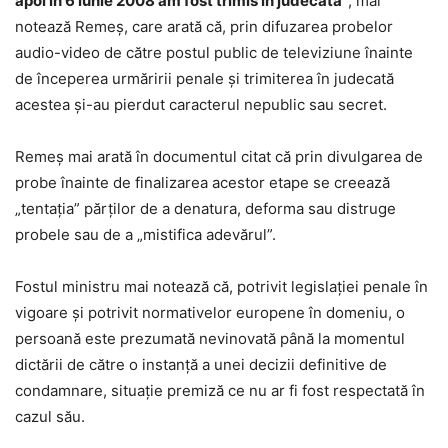
apoi în 6 iunie 2008 am fost trimis în judecată”
, mai
notează Remeş, care arată că, prin difuzarea probelor
audio-video de către postul public de televiziune înainte
de începerea urmăririi penale şi trimiterea în judecată
acestea şi-au pierdut caracterul nepublic sau secret.
Remeş mai arată în documentul citat că prin divulgarea de
probe înainte de finalizarea acestor etape se creează
„tentaţia” părţilor de a denatura, deforma sau distruge
probele sau de a „mistifica adevărul”.
Fostul ministru mai notează că, potrivit legislaţiei penale în
vigoare şi potrivit normativelor europene în domeniu, o
persoană este prezumată nevinovată până la momentul
dictării de către o instanţă a unei decizii definitive de
condamnare, situaţie premiză ce nu ar fi fost respectată în
cazul său.