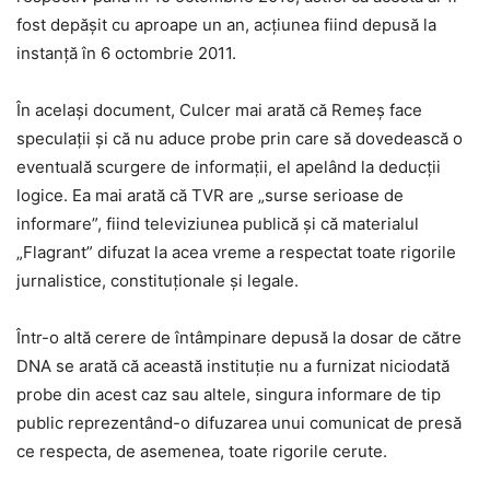
fost depăşit cu aproape un an, acţiunea fiind depusă la
instanţă în 6 octombrie 2011.
În acelaşi document, Culcer mai arată că Remeş face
speculaţii şi că nu aduce probe prin care să dovedească o
eventuală scurgere de informaţii, el apelând la deducţii
logice. Ea mai arată că TVR are „surse serioase de
informare”, fiind televiziunea publică şi că materialul
„Flagrant” difuzat la acea vreme a respectat toate rigorile
jurnalistice, constituţionale şi legale.
Într-o altă cerere de întâmpinare depusă la dosar de către
DNA se arată că această instituţie nu a furnizat niciodată
probe din acest caz sau altele, singura informare de tip
public reprezentând-o difuzarea unui comunicat de presă
ce respecta, de asemenea, toate rigorile cerute.