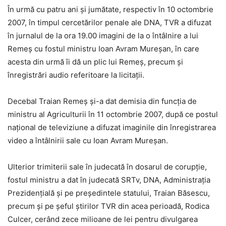
În urmă cu patru ani şi jumătate, respectiv în 10 octombrie
2007, în timpul cercetărilor penale ale DNA, TVR a difuzat
în jurnalul de la ora 19.00 imagini de la o întâlnire a lui
Remeş cu fostul ministru Ioan Avram Mureşan, în care
acesta din urmă îi dă un plic lui Remeş, precum şi
înregistrări audio referitoare la licitaţii.
Decebal Traian Remeş şi-a dat demisia din funcţia de
ministru al Agriculturii în 11 octombrie 2007, după ce postul
naţional de televiziune a difuzat imaginile din înregistrarea
video a întâlnirii sale cu Ioan Avram Mureşan.
Ulterior trimiterii sale în judecată în dosarul de corupţie,
fostul ministru a dat în judecată SRTv, DNA, Administraţia
Prezidenţială şi pe preşedintele statului, Traian Băsescu,
precum şi pe şeful ştirilor TVR din acea perioadă, Rodica
Culcer, cerând zece milioane de lei pentru divulgarea