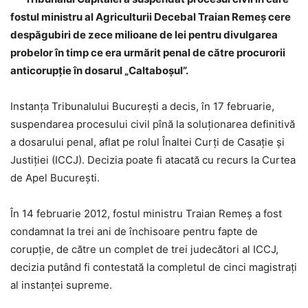
fostul ministru al Agriculturii Decebal Traian Remeş cere
despăgubiri de zece milioane de lei pentru divulgarea
probelor în timp ce era urmărit penal de către procurorii
anticorupţie în dosarul „Caltaboşul”.
Instanţa Tribunalului Bucureşti a decis, în 17 februarie,
suspendarea procesului civil pînă la soluţionarea definitivă
a dosarului penal, aflat pe rolul Înaltei Curţi de Casaţie şi
Justiţiei (ICCJ). Decizia poate fi atacată cu recurs la Curtea
de Apel Bucureşti.
În 14 februarie 2012, fostul ministru Traian Remeş a fost
condamnat la trei ani de închisoare pentru fapte de
corupţie, de către un complet de trei judecători al ICCJ,
decizia putând fi contestată la completul de cinci magistraţi
al instanţei supreme.