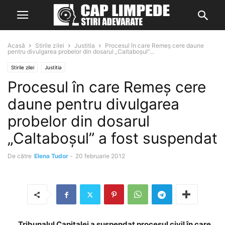
Acasă
Stirile zilei
Justitia
Procesul în care Remeş cere daune
pentru divulgarea probelor din dosarul „Caltaboşul”...
Stirile zilei
Justitia
Procesul în care Remeş cere
daune pentru divulgarea
probelor din dosarul
„Caltaboşul” a fost suspendat
De către
Elena Tudor
-
20 februarie 2012
Tribunalul Capitalei a suspendat procesul civil în care