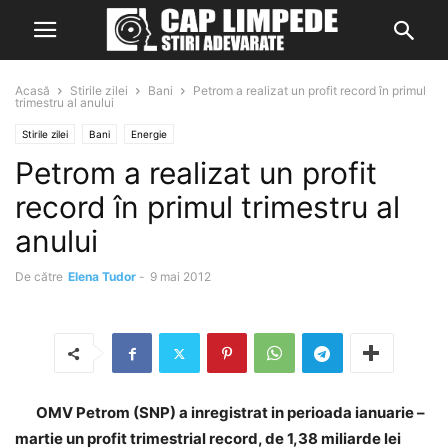
Acasă
Stirile zilei
Bani
Petrom a realizat un profit record în primul
trimestru al anului
Stirile zilei
Bani
Energie
Petrom a realizat un profit
record în primul trimestru al
anului
De către
Elena Tudor
-
9 mai 2012
OMV Petrom (SNP) a inregistrat in perioada ianuarie –
martie un profit trimestrial record, de 1,38 miliarde lei