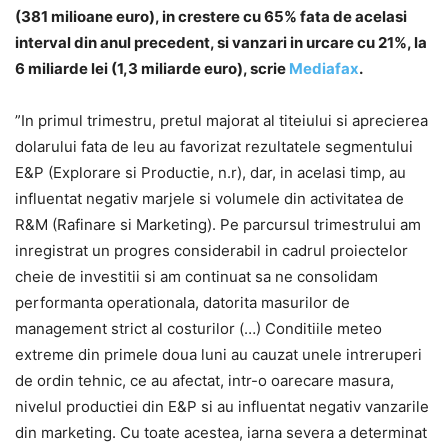
(381 milioane euro), in crestere cu 65% fata de acelasi
interval din anul precedent, si vanzari in urcare cu 21%, la
6 miliarde lei (1,3 miliarde euro), scrie
Mediafax
.
”In primul trimestru, pretul majorat al titeiului si aprecierea
dolarului fata de leu au favorizat rezultatele segmentului
E&P (Explorare si Productie, n.r), dar, in acelasi timp, au
influentat negativ marjele si volumele din activitatea de
R&M (Rafinare si Marketing). Pe parcursul trimestrului am
inregistrat un progres considerabil in cadrul proiectelor
cheie de investitii si am continuat sa ne consolidam
performanta operationala, datorita masurilor de
management strict al costurilor (…) Conditiile meteo
extreme din primele doua luni au cauzat unele intreruperi
de ordin tehnic, ce au afectat, intr-o oarecare masura,
nivelul productiei din E&P si au influentat negativ vanzarile
din marketing. Cu toate acestea, iarna severa a determinat