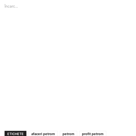
Încarc...
ETICHETE
afaceri petrom
petrom
profit petrom