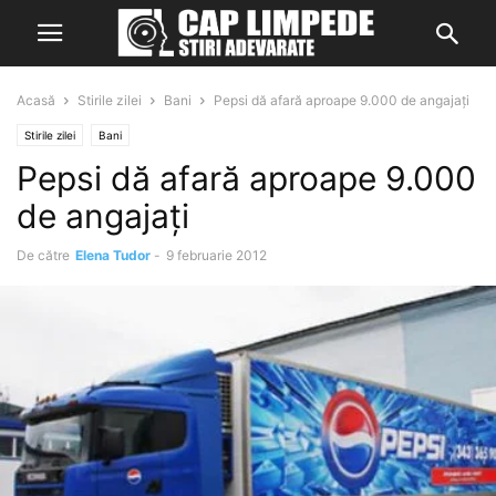
Acasă
Stirile zilei
Bani
Pepsi dă afară aproape 9.000 de angajați
Stirile zilei
Bani
Pepsi dă afară aproape 9.000
de angajați
De către
Elena Tudor
-
9 februarie 2012