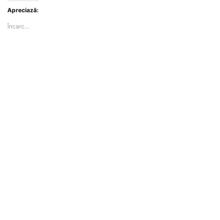
Apreciază:
Încarc...