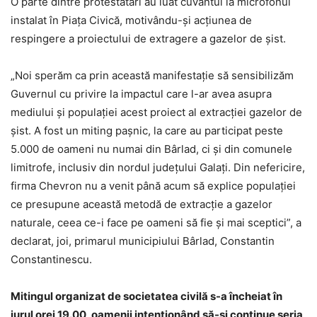
O parte dintre protestatari au luat cuvântul la microfonul
instalat în Piaţa Civică, motivându-şi acţiunea de
respingere a proiectului de extragere a gazelor de şist.
„Noi sperăm ca prin această manifestaţie să sensibilizăm
Guvernul cu privire la impactul care l-ar avea asupra
mediului şi populaţiei acest proiect al extracţiei gazelor de
şist. A fost un miting paşnic, la care au participat peste
5.000 de oameni nu numai din Bârlad, ci şi din comunele
limitrofe, inclusiv din nordul judeţului Galaţi. Din nefericire,
firma Chevron nu a venit până acum să explice populaţiei
ce presupune această metodă de extracţie a gazelor
naturale, ceea ce-i face pe oameni să fie şi mai sceptici”, a
declarat, joi, primarul municipiului Bârlad, Constantin
Constantinescu.
Mitingul organizat de societatea civilă s-a încheiat în
jurul orei 19.00, oamenii intenţionând să-şi continue seria