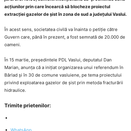
acţiunilor prin care încearcă să blocheze proiectul
extracţiei gazelor de şist în zona de sud a judeţului Vaslui.
În acest sens, societatea civilă va înainta o petiţie către
Guvern care, până în prezent, a fost semnată de 20.000 de
oameni.
În 15 martie, preşedintele PDL Vaslui, deputatul Dan
Marian, anunţa că a iniţiat organizarea unui referendum în
Bârlad şi în 30 de comune vasluiene, pe tema proiectului
privind exploatarea gazelor de şist prin metoda fracturării
hidraulice.
Trimite prietenilor:
WhatsApp