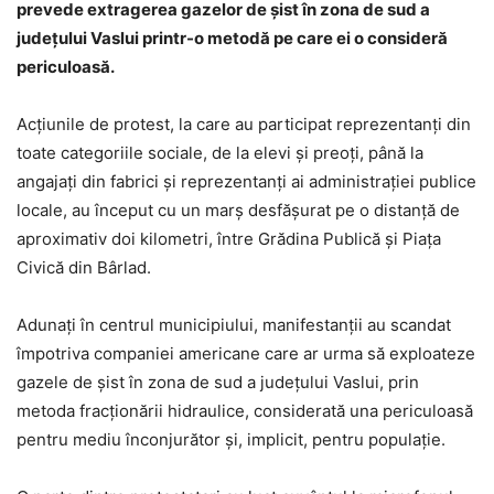
prevede extragerea gazelor de şist în zona de sud a
judeţului Vaslui printr-o metodă pe care ei o consideră
periculoasă.
Acţiunile de protest, la care au participat reprezentanţi din
toate categoriile sociale, de la elevi şi preoţi, până la
angajaţi din fabrici şi reprezentanţi ai administraţiei publice
locale, au început cu un marş desfăşurat pe o distanţă de
aproximativ doi kilometri, între Grădina Publică şi Piaţa
Civică din Bârlad.
Adunaţi în centrul municipiului, manifestanţii au scandat
împotriva companiei americane care ar urma să exploateze
gazele de şist în zona de sud a judeţului Vaslui, prin
metoda fracţionării hidraulice, considerată una periculoasă
pentru mediu înconjurător şi, implicit, pentru populaţie.