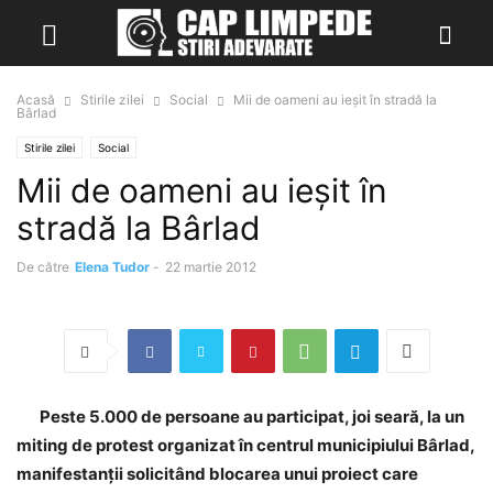
Acasă
Stirile zilei
Social
Mii de oameni au ieșit în stradă la
Bârlad
Stirile zilei
Social
Mii de oameni au ieșit în
stradă la Bârlad
De către
Elena Tudor
-
22 martie 2012
Peste 5.000 de persoane au participat, joi seară, la un
miting de protest organizat în centrul municipiului Bârlad,
manifestanţii solicitând blocarea unui proiect care