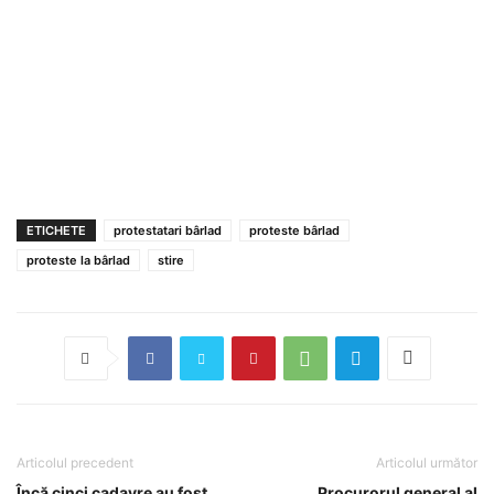
ETICHETE
protestatari bârlad
proteste bârlad
proteste la bârlad
stire
Articolul precedent
Articolul următor
Încă cinci cadavre au fost
Procurorul general al