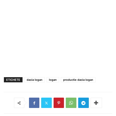
ETICHETE
dacia logan
logan
productie dacia logan