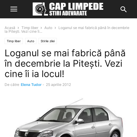
Acasă
Timp liber
Auto
Loganul se mai fabrică până în decembrie
la Pitești. Vezi cine îi...
Timp liber
Auto
Stirile zilei
Loganul se mai fabrică până
în decembrie la Pitești. Vezi
cine îi ia locul!
De către
Elena Tudor
-
25 aprilie 2012