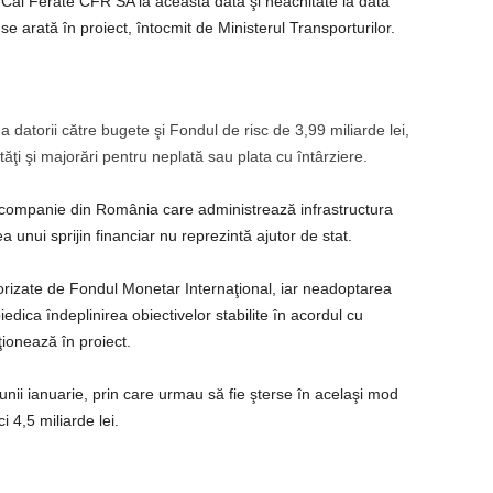
Căi Ferate CFR SA la această dată şi neachitate la data
”, se arată în proiect, întocmit de Ministerul Transporturilor.
atorii către bugete şi Fondul de risc de 3,99 miliarde lei,
tăţi şi majorări pentru neplată sau plata cu întârziere.
companie din România care administrează infrastructura
unui sprijin financiar nu reprezintă ajutor de stat.
orizate de Fondul Monetar Internaţional, iar neadoptarea
dica îndeplinirea obiectivelor stabilite în acordul cu
ţionează în proiect.
 lunii ianuarie, prin care urmau să fie şterse în acelaşi mod
 4,5 miliarde lei.