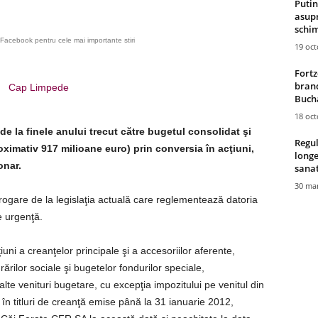
Putin
asupr
schim
Facebook pentru cele mai importante stiri
19 oc
Fortz
brand
Cap Limpede
Bucha
18 oc
e la finele anului trecut către bugetul consolidat şi
Regul
roximativ 917 milioane euro) prin conversia în acţiuni,
longe
onar.
sana
30 mar
erogare de la legislaţia actuală care reglementează datoria
e urgenţă.
uni a creanţelor principale şi a accesoriilor aferente,
ărilor sociale şi bugetelor fondurilor speciale,
alte venituri bugetare, cu excepţia impozitului pe venitul din
ate în titluri de creanţă emise până la 31 ianuarie 2012,