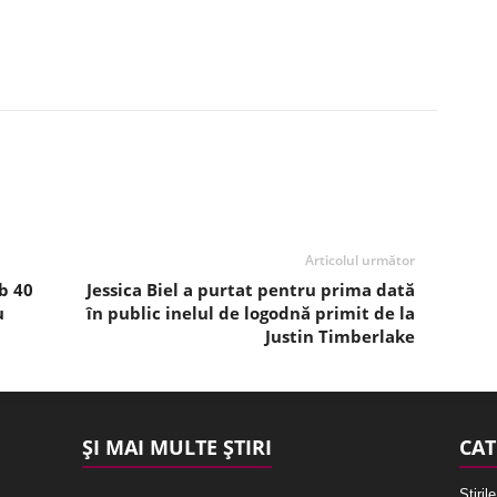
Articolul următor
b 40
Jessica Biel a purtat pentru prima dată
u
în public inelul de logodnă primit de la
Justin Timberlake
ȘI MAI MULTE ȘTIRI
CAT
Stirile