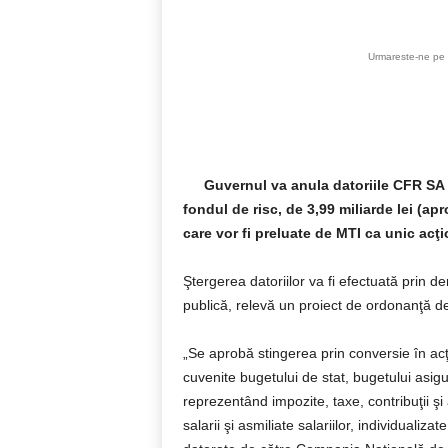
Urmareste-ne pe 
Guvernul va anula datoriile CFR SA d
fondul de risc, de 3,99 miliarde lei (ap
care vor fi preluate de MTI ca unic acţi
Ştergerea datoriilor va fi efectuată prin d
publică, relevă un proiect de ordonanţă d
„Se aprobă stingerea prin conversie în acţi
cuvenite bugetului de stat, bugetului asigur
reprezentând impozite, taxe, contribuţii şi 
salarii şi asmiliate salariilor, individualiz