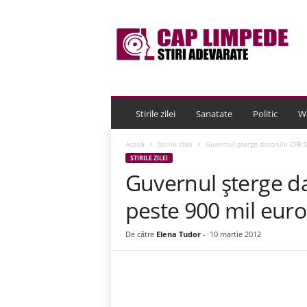
C
a
p
L
i
m
p
e
Stirile zilei
Sanatate
Politic
W
d
e
Acasă
Stirile zilei
Guvernul şterge datoriile CFR S
STIRILE ZILEI
Guvernul şterge da
peste 900 mil euro,
De către
Elena Tudor
-
10 martie 2012
Acțiune