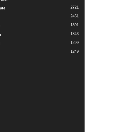
2721
ate
2451
1891
c
1343
a
1299
l
1249