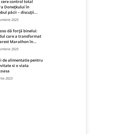
 cere control total
a Donețkului în
bul păcii – discuții...
tombrie 2025
oso dă forță binelui:
ul care a transformat
rest Marathon în...
tombrie 2025
i de alimentatie pentru
vitate si o viata
toasa
tie 2023