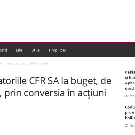
orld
Life
Utile
Timp liber
A la buget, de peste 900 mil euro,...
Paki
toriile CFR SA la buget, de
și Ka
Apără
desch
 prin conversia în acţiuni
27 feb
Codul
prezi
bolile
21 feb