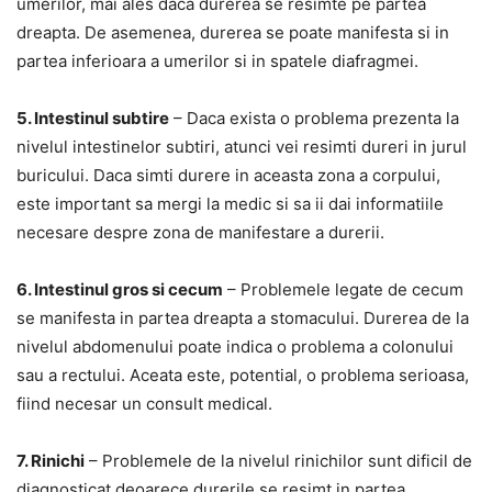
umerilor, mai ales daca durerea se resimte pe partea
dreapta. De asemenea, durerea se poate manifesta si in
partea inferioara a umerilor si in spatele diafragmei.
5. Intestinul subtire
– Daca exista o problema prezenta la
nivelul intestinelor subtiri, atunci vei resimti dureri in jurul
buricului. Daca simti durere in aceasta zona a corpului,
este important sa mergi la medic si sa ii dai informatiile
necesare despre zona de manifestare a durerii.
6. Intestinul gros si cecum
– Problemele legate de cecum
se manifesta in partea dreapta a stomacului. Durerea de la
nivelul abdomenului poate indica o problema a colonului
sau a rectului. Aceata este, potential, o problema serioasa,
fiind necesar un consult medical.
7. Rinichi
– Problemele de la nivelul rinichilor sunt dificil de
diagnosticat deoarece durerile se resimt in partea