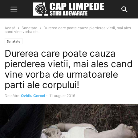
Acasă
Sanatate
Durerea care poate cauza pierderea vietii, mai ales
cand vine vorba de...
Sanatate
Durerea care poate cauza
pierderea vietii, mai ales cand
vine vorba de urmatoarele
parti ale corpului!
De către
Ovidiu Cercel
-
11 august 2016