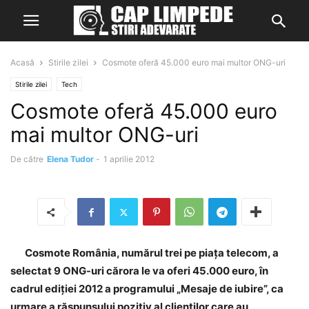
Acasă
Stirile zilei
Cosmote oferă 45.000 euro mai multor ONG-uri
Stirile zilei
Tech
Cosmote oferă 45.000 euro
mai multor ONG-uri
De către
Elena Tudor
-
1 aprilie 2012
Cosmote România, numărul trei pe piaţa telecom, a
selectat 9 ONG-uri cărora le va oferi 45.000 euro, în
cadrul ediţiei 2012 a programului „Mesaje de iubire”, ca
urmare a răspunsului pozitiv al clienţilor care au