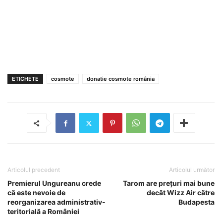
ETICHETE
cosmote
donatie cosmote românia
Articolul precedent
Articolul următor
Premierul Ungureanu crede
Tarom are prețuri mai bune
că este nevoie de
decât Wizz Air către
reorganizarea administrativ-
Budapesta
teritorială a României