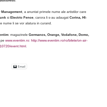
Bucuresti
.
ar Management
, a anuntat primele nume ale artistilor care
Vunk
si
Electric Fence
, carora li s-au adaugat
Corina, HI-
lte nume li se vor alatura in curand.
entim
: magazinele
Germanos, Orange, Vodafone, Domo,
e pe
www.eventim.ro
:
http://www.eventim.ro/ro/bilete/on-air-
310720/event.html
.
Email