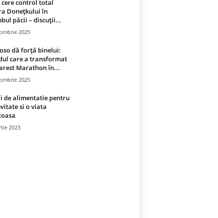
 cere control total
a Donețkului în
bul păcii – discuții...
tombrie 2025
oso dă forță binelui:
ul care a transformat
rest Marathon în...
tombrie 2025
i de alimentatie pentru
vitate si o viata
toasa
tie 2023