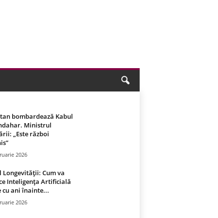
stan bombardează Kabul
ndahar. Ministrul
rii: „Este război
is”
ruarie 2026
 Longevității: Cum va
ce Inteligența Artificială
 cu ani înainte...
ruarie 2026