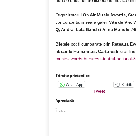
donate unuia dintre liceele de muzica din
Organizatorul
On Air Music Awards, St
vor concerta in seara galei:
Vita de Vie, 
Q, Andra, Lala Band
si
Alina Manole
. A
Biletele pot fi cumparate prin
Reteaua Ev
librariile Humanitas, Carturesti
si onlin
music-awards-bucuresti-teatrul-national-
Trimite prietenilor:
WhatsApp
Reddit
Tweet
Apreciază:
Încarc...