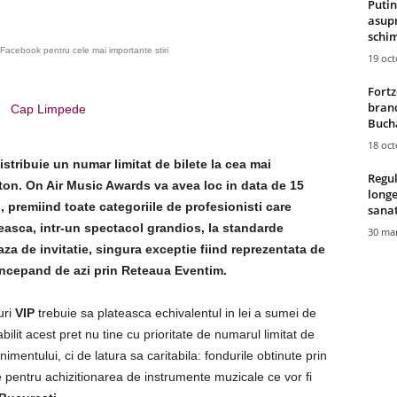
Putin
asupr
schim
Facebook pentru cele mai importante stiri
19 oc
Fortz
brand
Cap Limpede
Bucha
18 oc
tribuie un numar limitat de bilete la cea mai
Regul
ton. On Air Music Awards va avea loc in data de 15
longe
i, premiind toate categoriile de profesionisti care
sana
asca, intr-un spectacol grandios, la standarde
30 mar
aza de invitatie, singura exceptie fiind reprezentata de
 incepand de azi prin Reteaua Eventim.
uri
VIP
trebuie sa plateasca echivalentul in lei a sumei de
ilit acest pret nu tine cu prioritate de numarul limitat de
entului, ci de latura sa caritabila: fondurile obtinute prin
te pentru achizitionarea de instrumente muzicale ce vor fi