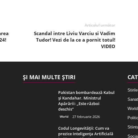
Articolul următor
area
Scandal intre Liviu Varciu si Vadim
24!
Tudor! Vezi de la ce a pornit totul!
VIDEO
ȘI MAI MULTE ȘTIRI
CAT
Stirile
Pakistan bombardează Kabul
și Kandahar. Ministrul
Sanat
Apărării: „Este război
deschis”
World
World
27 februarie 2026
Politi
Stiint
Codul Longevității: Cum va
prezice Inteligența Artificială
Socia