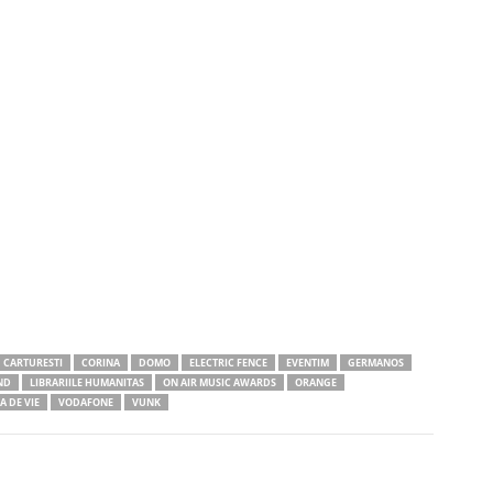
CARTURESTI
CORINA
DOMO
ELECTRIC FENCE
EVENTIM
GERMANOS
ND
LIBRARIILE HUMANITAS
ON AIR MUSIC AWARDS
ORANGE
A DE VIE
VODAFONE
VUNK