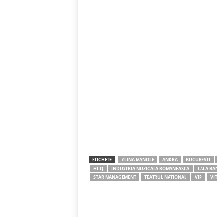
ETICHETE
ALINA MANOLE
ANDRA
BUCURESTI
HI-Q
INDUSTRIA MUZICALA ROMANEASCA
LALA BA
STAR MANAGEMENT
TEATRUL NATIONAL
VIP
VIT