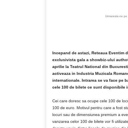
Urmareste-ne pe 
Incepand de astazi, Reteaua Eventim dis
exclusivista gala a showbiz-ului autho
aprilie la Teatrul National din Bucurest
activeaza in Industria Muzicala Romane
internationale. Intrarea se va face pe b
cele 100 de bilete ce sunt disponibile
Cei care doresc sa ocupe cele 100 de loc
100 de euro. Motivul pentru care a fost stab
locuri sau de dimensiunea premium a evenim
vanzarea celor 100 de bilete vor fi utiliza