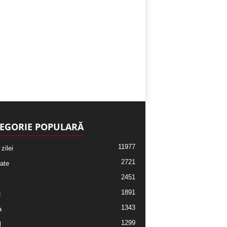
EGORIE POPULARĂ
11977
 zilei
2721
ate
2451
1891
c
1343
a
1299
l