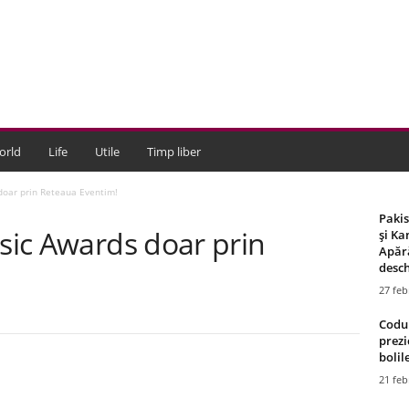
orld
Life
Utile
Timp liber
doar prin Reteaua Eventim!
Paki
usic Awards doar prin
și Ka
Apără
desch
27 feb
Codul
prezi
bolile
21 feb