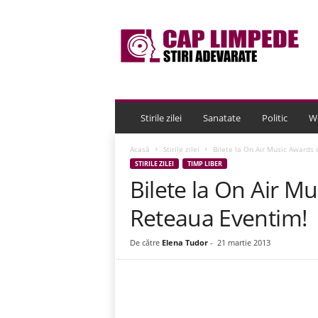
C
a
p
L
i
m
p
e
Stirile zilei
Sanatate
Politic
W
d
e
Acasă
Stirile zilei
Bilete la On Air Music Awards 
STIRILE ZILEI
TIMP LIBER
Bilete la On Air M
Reteaua Eventim!
De către
Elena Tudor
-
21 martie 2013
Acțiune