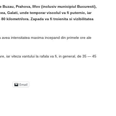
le Buzau, Prahova, Ilfov (inclusiv municipiul Bucuresti),
cea, Galati, unde temporar viscolul va fi puternic, iar
80 kilometri/ora. Zapada va fi troienita si vizibilitatea
va avea intensitatea maxima incepand din primele ore ale
are, iar viteza vantului la rafala va fi, in general, de 35 — 45
Email