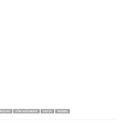
ROLOGI
STIRI ADEVARATE
VISCOL
VREMEA