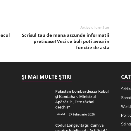
Articolul următor
eacul
Scrisul tau de mana ascunde informatii
pretioase! Vezi ce boli poti avea in
functie de asta
ȘI MAI MULTE ȘTIRI
CAT
Stirile
Pakistan bombardează Kabul
și Kandahar. Ministrul
Sanat
Apărării: „Este război
deschis”
World
World
27 februarie 2026
Politi
Stiint
Codul Longevității: Cum va
prezice Inteligența Artificială