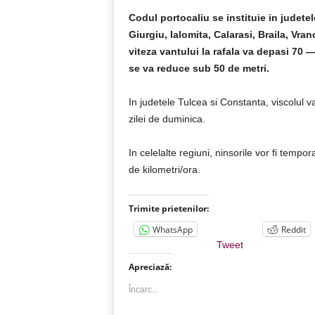
Codul portocaliu se instituie in judete
Giurgiu, Ialomita, Calarasi, Braila, Vran
viteza vantului la rafala va depasi 70 — 
se va reduce sub 50 de metri.
In judetele Tulcea si Constanta, viscolul 
zilei de duminica.
In celelalte regiuni, ninsorile vor fi tempor
de kilometri/ora.
Trimite prietenilor:
WhatsApp
Reddit
Tweet
Apreciază:
Încarc...