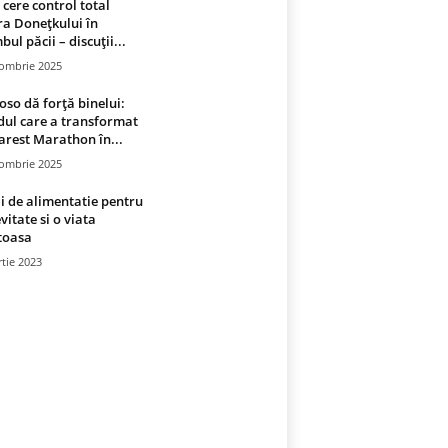
 cere control total
a Donețkului în
bul păcii – discuții...
tombrie 2025
oso dă forță binelui:
ul care a transformat
rest Marathon în...
tombrie 2025
i de alimentatie pentru
vitate si o viata
toasa
tie 2023