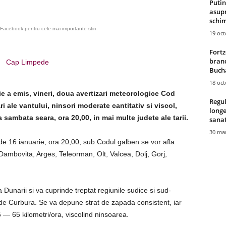
Putin
asupr
schim
Facebook pentru cele mai importante stiri
19 oc
Fortz
brand
Cap Limpede
Bucha
18 oc
e a emis, vineri, doua avertizari meteorologice Cod
Regul
i ale vantului, ninsori moderate cantitativ si viscol,
longe
a sambata seara, ora 20,00, in mai multe judete ale tarii.
sana
30 mar
 de 16 ianuarie, ora 20,00, sub Codul galben se vor afla
Dambovita, Arges, Teleorman, Olt, Valcea, Dolj, Gorj,
 Dunarii si va cuprinde treptat regiunile sudice si sud-
r de Curbura. Se va depune strat de zapada consistent, iar
5 — 65 kilometri/ora, viscolind ninsoarea.