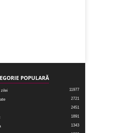
EGORIE POPULARĂ
11977
 zilei
2721
ate
2451
1891
c
1343
a