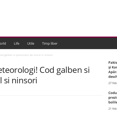
orld
Life
Utile
Timp liber
od galben si portocaliu de viscol si ninsori
Paki
eteorologi! Cod galben si
și Ka
Apără
desch
 si ninsori
27 feb
Codul
prezi
bolile
21 feb