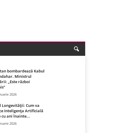
stan bombardează Kabul
ndahar. Ministrul
rii: „Este război
is”
ruarie 2026
 Longevității: Cum va
ce Inteligența Artificială
 cu ani înainte...
ruarie 2026