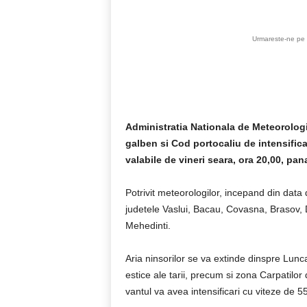
Urmareste-ne pe 
Administratia Nationala de Meteorologi
galben si Cod portocaliu de intensificar
valabile de vineri seara, ora 20,00, pan
Potrivit meteorologilor, incepand din data
judetele Vaslui, Bacau, Covasna, Brasov, 
Mehedinti.
Aria ninsorilor se va extinde dinspre Lunca
estice ale tarii, precum si zona Carpatilo
vantul va avea intensificari cu viteze de 5