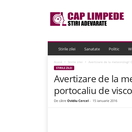
C
a
p
L
i
m
p
e
Stirile zilei
Sanatate
Politic
W
d
e
Acasă
Stirile zilei
Avertizare de la meteorologi! C
STIRILE ZILEI
Avertizare de la m
portocaliu de viscol
De către
Ovidiu Cercel
-
15 ianuarie 2016
Acțiune