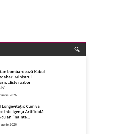
stan bombardează Kabul
ndahar. Ministrul
rii: „Este război
is”
ruarie 2026
 Longevității: Cum va
ce Inteligența Artificială
 cu ani înainte...
ruarie 2026