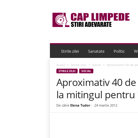
C
a
p
L
i
m
p
e
Stirile zilei
Sanatate
Politic
W
d
e
Acasă
Stirile zilei
Social
Aproximativ 40 de pe
STIRILE ZILEI
SOCIAL
Aproximativ 40 de 
la mitingul pentru
De către
Elena Tudor
-
24 martie 2012
Acțiune