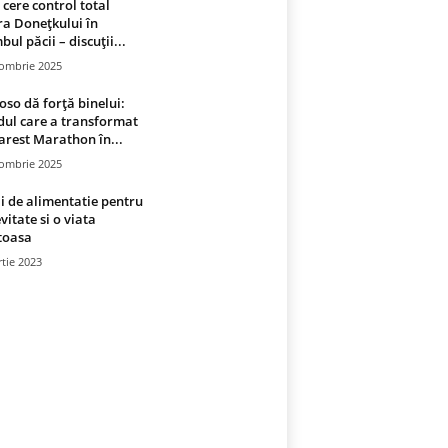
 cere control total
a Donețkului în
bul păcii – discuții...
tombrie 2025
oso dă forță binelui:
ul care a transformat
rest Marathon în...
tombrie 2025
i de alimentatie pentru
vitate si o viata
toasa
tie 2023