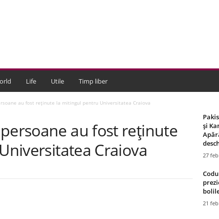
orld
Life
Utile
Timp liber
rsoane au fost reţinute la mitingul pentru Universitatea Craiova
Paki
persoane au fost reţinute
și Ka
Apără
desch
 Universitatea Craiova
27 feb
Codul
prezi
bolile
21 feb