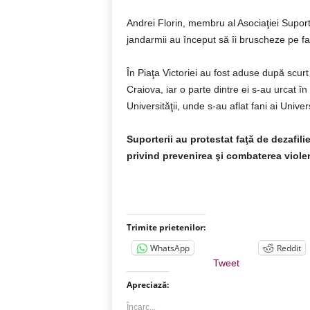
Andrei Florin, membru al Asociaţiei Supor
jandarmii au început să îi bruscheze pe fa
În Piaţa Victoriei au fost aduse după scurt 
Craiova, iar o parte dintre ei s-au urcat în
Universităţii, unde s-au aflat fani ai Unive
Suporterii au protestat faţă de dezafili
privind prevenirea şi combaterea viole
Trimite prietenilor:
WhatsApp
Reddit
Tweet
Apreciază:
Încarc...