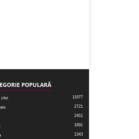
EGORIE POPULARĂ
11977
 zilei
2721
ate
2451
1891
c
1343
a