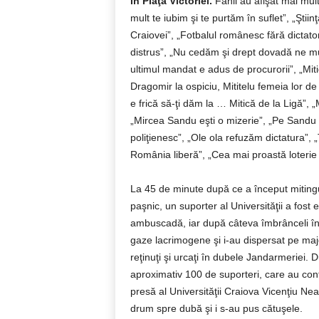
în Piaţa Victoriei.
Fanii au afişat mai mult
mult te iubim şi te purtăm în suflet”, „Ştii
Craiovei”, „Fotbalul românesc fără dictato
distrus”, „Nu cedăm şi drept dovadă ne mut
ultimul mandat e adus de procurorii”, „Miti
Dragomir la ospiciu, Mititelu femeia lor 
e frică să-ţi dăm la … Mitică de la Ligă”, „
„Mircea Sandu eşti o mizerie”, „Pe Sandu 
poliţienesc”, „Ole ola refuzăm dictatura”,
România liberă”, „Cea mai proastă loterie
La 45 de minute după ce a început mitingul 
paşnic, un suporter al Universităţii a fost e
ambuscadă, iar după câteva îmbrânceli într
gaze lacrimogene şi i-au dispersat pe majori
reţinuţi şi urcaţi în dubele Jandarmeriei. D
aproximativ 100 de suporteri, care au contin
presă al Universităţii Craiova Vicenţiu Nea
drum spre dubă şi i s-au pus cătuşele.