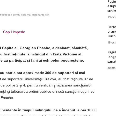
Putin
asupr
schim
Facebook pentru cele mai importante stiri
19 oc
Fortz
brand
Cap Limpede
Bucha
18 oc
i Capitalei, Georgian Enache, a declarat, sâmbătă,
Regul
ost reţinute la mitingul din Piaţa Victoriei al
longe
re au participat şi fani ai echipelor bucureştene.
sana
30 mar
e au participat aproximativ 300 de suporteri ai mai
 de suporterii Universităţii Craiova, au fost reţinute 37 de
e poliţie 2 şi 4, pentru verificări şi aplicarea sancţiunilor
nţă şi tulburarea ordinii publice ei riscă sancţiuni cuprinse
n Enache.
 incidente în timpul mitingului ce a început la ora 16.00