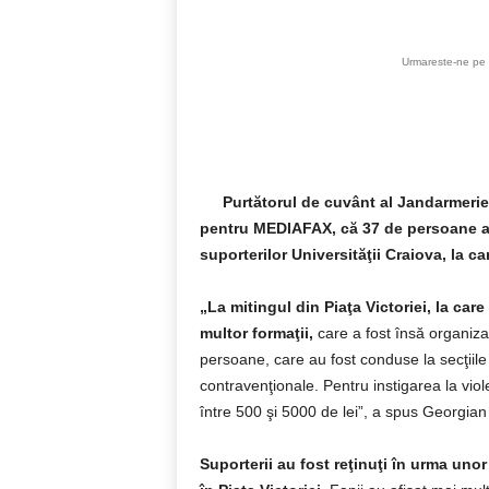
Urmareste-ne pe 
Purtătorul de cuvânt al Jandarmerie
pentru MEDIAFAX, că 37 de persoane au f
suporterilor Universităţii Craiova, la ca
„La mitingul din Piaţa Victoriei, la car
multor formaţii,
care a fost însă organizat
persoane, care au fost conduse la secţiile d
contravenţionale. Pentru instigarea la viole
între 500 şi 5000 de lei”, a spus Georgia
Suporterii au fost reţinuţi în urma unor