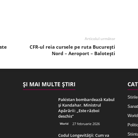
Articolul următor
ste
CFR-ul reia cursele pe ruta Bucureşti
Nord – Aeroport – Baloteşti
ȘI MAI MULTE ȘTIRI
CAT
Stirile
Pakistan bombardează Kabul
și Kandahar. Ministrul
Sanat
Apărării: „Este război
deschis”
World
World
27 februarie 2026
Politi
Stiint
Codul Longevității: Cum va