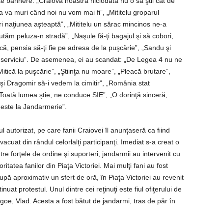
e bannere: „Craiova noastră niciodată nu o să ştii cât de
nţa va muri când noi nu vom mai fi”, „Mititelu groparul
ri naţiunea aşteaptă”, „Mititelu un sărac mincinos ne-a
ăm peluza-n stradă”, „Naşule fă-ţi bagajul şi să cobori,
că, pensia să-ţi fie pe adresa de la puşcărie”, „Sandu şi
de serviciu”. De asemenea, ei au scandat: „De Legea 4 nu ne
Mitică la puşcărie”, „Ştiinţa nu moare”, „Pleacă brutare”,
şi Dragomir să-i vedem la cimitir”, „România stat
 „Toată lumea ştie, ne conduce SIE”, „O dorinţă sinceră,
 este la Jandarmerie”.
autorizat, pe care fanii Craiovei îl anunţaseră ca fiind
vacuat din rândul celorlalţi participanţi. Imediat s-a creat o
e forţele de ordine şi suporteri, jandarmii au intervenit cu
tatea fanilor din Piaţa Victoriei. Mai mulţi fani au fost
upă aproximativ un sfert de oră, în Piaţa Victoriei au revenit
uat protestul. Unul dintre cei reţinuţi este fiul ofiţerului de
goe, Vlad. Acesta a fost bătut de jandarmi, tras de păr în